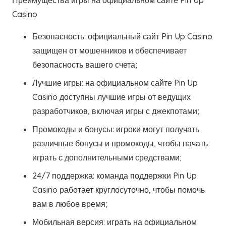
Преимущества игры на официальном сайте Pin Up
Casino
Безопасность: официальный сайт Pin Up Casino
защищен от мошенников и обеспечивает
безопасность вашего счета;
Лучшие игры: на официальном сайте Pin Up
Casino доступны лучшие игры от ведущих
разработчиков, включая игры с джекпотами;
Промокоды и бонусы: игроки могут получать
различные бонусы и промокоды, чтобы начать
играть с дополнительными средствами;
24/7 поддержка: команда поддержки Pin Up
Casino работает круглосуточно, чтобы помочь
вам в любое время;
Мобильная версия: играть на официальном