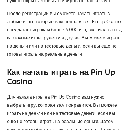
нужно открыть, чтобы активировать ваш аккаунт.
После регистрации вы сможете начать играть в
любые игры, которые вам понравятся. Pin Up Casino
предлагает игрокам более 3 000 игр, включая слоты,
карточные игры, рулетку и другие. Вы можете играть
на деньги или на тестовые деньги, если вы еще не
готовы играть на реальные деньги.
Как начать играть на Pin Up
Casino
Для начала игры на Pin Up Casino вам нужно
выбрать игру, которая вам понравится. Вы можете
играть на деньги или на тестовые деньги, если вы
еще не готовы играть на реальные деньги. Затем
вам нужно выбрать ставку и начать играть. Если вы