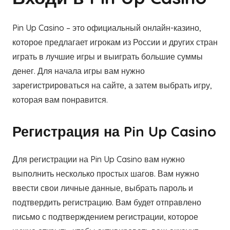
Pin Up Casino – это официальный онлайн-казино,
которое предлагает игрокам из России и других стран
играть в лучшие игры и выиграть большие суммы
денег. Для начала игры вам нужно
зарегистрироваться на сайте, а затем выбрать игру,
которая вам понравится.
Регистрация на Pin Up Casino
Для регистрации на Pin Up Casino вам нужно
выполнить несколько простых шагов. Вам нужно
ввести свои личные данные, выбрать пароль и
подтвердить регистрацию. Вам будет отправлено
письмо с подтверждением регистрации, которое