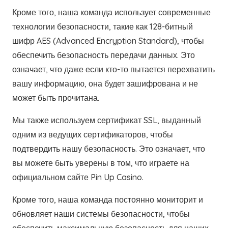
Кроме того, наша команда использует современные
технологии безопасности, такие как 128-битный
шифр AES (Advanced Encryption Standard), чтобы
обеспечить безопасность передачи данных. Это
означает, что даже если кто-то пытается перехватить
вашу информацию, она будет зашифрована и не
может быть прочитана.
Мы также используем сертификат SSL, выданный
одним из ведущих сертификаторов, чтобы
подтвердить нашу безопасность. Это означает, что
вы можете быть уверены в том, что играете на
официальном сайте Pin Up Casino.
Кроме того, наша команда постоянно мониторит и
обновляет наши системы безопасности, чтобы