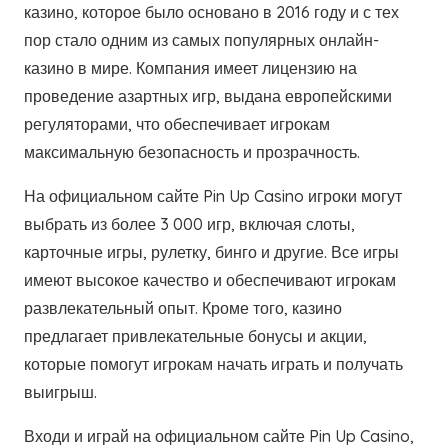
казино, которое было основано в 2016 году и с тех
пор стало одним из самых популярных онлайн-
казино в мире. Компания имеет лицензию на
проведение азартных игр, выдана европейскими
регуляторами, что обеспечивает игрокам
максимальную безопасность и прозрачность.
На официальном сайте Pin Up Casino игроки могут
выбрать из более 3 000 игр, включая слоты,
карточные игры, рулетку, бинго и другие. Все игры
имеют высокое качество и обеспечивают игрокам
развлекательный опыт. Кроме того, казино
предлагает привлекательные бонусы и акции,
которые помогут игрокам начать играть и получать
выигрыш.
Входи и играй на официальном сайте Pin Up Casino,