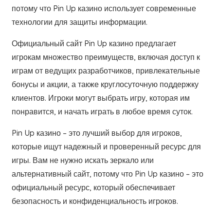
потому что Pin Up казино использует современные
технологии для защиты информации.
Официальный сайт Pin Up казино предлагает
игрокам множество преимуществ, включая доступ к
играм от ведущих разработчиков, привлекательные
бонусы и акции, а также круглосуточную поддержку
клиентов. Игроки могут выбрать игру, которая им
понравится, и начать играть в любое время суток.
Pin Up казино – это лучший выбор для игроков,
которые ищут надежный и проверенный ресурс для
игры. Вам не нужно искать зеркало или
альтернативный сайт, потому что Pin Up казино – это
официальный ресурс, который обеспечивает
безопасность и конфиденциальность игроков.