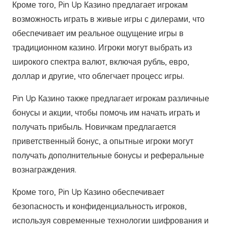
Кроме того, Pin Up Казино предлагает игрокам
возможность играть в живые игры с дилерами, что
обеспечивает им реальное ощущение игры в
традиционном казино. Игроки могут выбрать из
широкого спектра валют, включая рубль, евро,
доллар и другие, что облегчает процесс игры.
Pin Up Казино также предлагает игрокам различные
бонусы и акции, чтобы помочь им начать играть и
получать прибыль. Новичкам предлагается
приветственный бонус, а опытные игроки могут
получать дополнительные бонусы и реферальные
вознаграждения.
Кроме того, Pin Up Казино обеспечивает
безопасность и конфиденциальность игроков,
используя современные технологии шифрования и