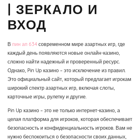
| ЗЕРКАЛО И
ВХОД
В
пин ап 634
современном мире азартных игр, где
каждый день появляются новые онлайн-казино,
сложно найти надежный и проверенный ресурс.
Однако, Pin Up казино – это исключение из правил.
Это официальный сайт, который предлагает игрокам
широкий спектр азартных игр, включая слоты,
карточные игры, рулетку и другие.
Pin Up казино – это не только интернет-казино, а
целая платформа для игроков, которая обеспечивает
безопасность и конфиденциальность игроков. Вам не
нужно беспокоиться о безопасности своих данных,