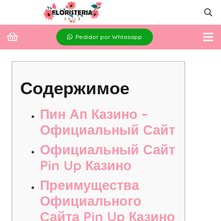
Pedidor por Whtasapp
Содержимое
Пин Ап Казино –
Официальный Сайт
Официальный Сайт
Pin Up Казино
Преимущества
Официального
Сайта Pin Up Казино