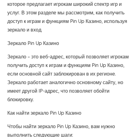
которое предлагает игрокам широкий спектр игр и
услуг. В этом разделе мы рассмотрим, как получить
доступ к играм и функциям Pin Up Казино, используя
зеркало и вход.
Зеркало Pin Up Казино
Зеркало – это веб-адрес, который позволяет игрокам
получить доступ к играм и функциям Pin Up Казино,
если основной сайт заблокирован в их регионе.
Зеркало работает аналогично основному сайту, но
имеет другой IP-адрес, что позволяет обойти
блокировку.
Как найти зеркало Pin Up Казино
Чтобы найти зеркало Pin Up Казино, вам нужно
выполнить следующие шаги: