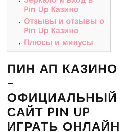
Pin Up Казино
Отзывы и отзывы о
Pin Up Казино
Плюсы и минусы
ПИН АП КАЗИНО
–
ОФИЦИАЛЬНЫЙ
САЙТ PIN UP
ИГРАТЬ ОНЛАЙН