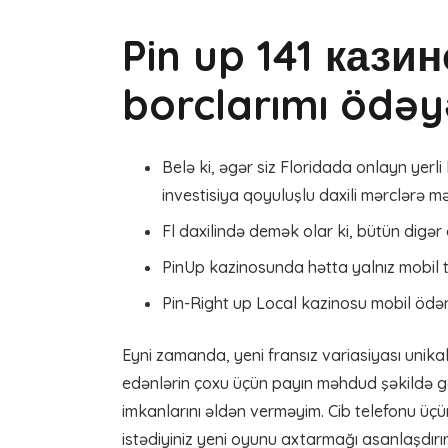
Pin up 141 кази
borclarımı ödəy
Belə ki, əgər siz Floridada onlayn yerl
investisiya qoyuluşlu daxili mərclərə mə
Fl daxilində demək olar ki, bütün digə
PinUp kazinosunda hətta yalnız mobil t
Pin-Right up Local kazinosu mobil ödə
Eyni zamanda, yeni fransız variasiyası unika
edənlərin çoxu üçün payın məhdud şəkildə geri
imkanlarını əldən verməyim. Cib telefonu üçün
istədiyiniz yeni oyunu axtarmağı asanlaşdırır