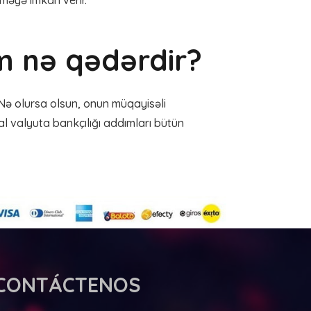
tməyə imkan verir.
m nə qədərdir?
Nə olursa olsun, onun müqayisəli
l valyuta bankçılığı addımları bütün
CONTÁCTENOS