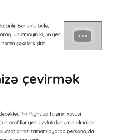
çirilir. Bununla belə,
araq, unutmayın ki, ən yeni
 həmin şəxslərə şirin
nizə çevirmək
cəklər. Pin-Right up faizinin xüsusi
n profillər yeni üzvlükdən əmin olmalıdır.
 məlumatlarınızı tamamlayaraq personajda