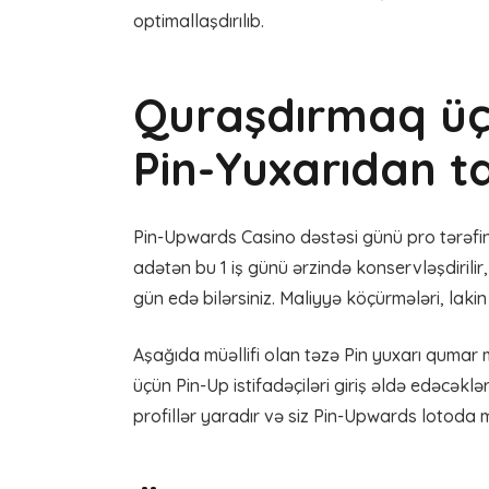
optimallaşdırılıb.
Quraşdırmaq üçü
Pin-Yuxarıdan t
Pin-Upwards Casino dəstəsi günü pro tərəfin
adətən bu 1 iş günü ərzində konservləşdirilir,
gün edə bilərsiniz. Maliyyə köçürmələri, lakin d
Aşağıda müəllifi olan təzə Pin yuxarı qumar
üçün Pin-Up istifadəçiləri giriş əldə edəcəklə
profillər yaradır və siz Pin-Upwards lotoda