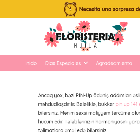
Inicio
Dias Especiales
Agradecimiento
Ancaq yox, bəzi PIN-Up ödəniş addımları əs
məhdudlaşdırılır. Beləliklə, bukker
pin up 141
bilərsiniz. Mənim şəxsi maliyyəm tərcümə olun
hücum edir.
Tələblərinizin harmoniyasını yar
təlimatlara əməl edə bilərsiniz.