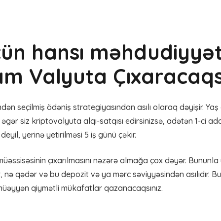
n hansı məhdudiyyətl
am Valyuta Çıxaracaqs
dən seçilmiş ödəniş strategiyasından asılı olaraq dəyişir. Y
 əgər siz kriptovalyuta alqı-satqısı edirsinizsə, adətən 1-ci add
eyil, yerinə yetirilməsi 5 iş günü çəkir.
 müəssisəsinin çıxarılmasını nəzərə almağa çox dəyər. Bununla
r, nə qədər və bu depozit və ya mərc səviyyəsindən asılıdır. Bu
 müəyyən qiymətli mükafatlar qazanacaqsınız.