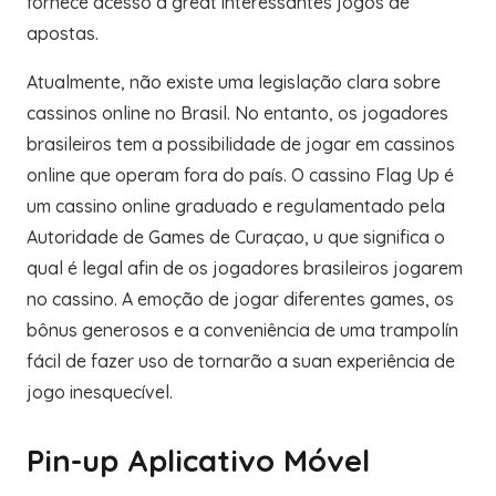
fornece acesso a great interessantes jogos de
apostas.
Atualmente, não existe uma legislação clara sobre
cassinos online no Brasil. No entanto, os jogadores
brasileiros tem a possibilidade de jogar em cassinos
online que operam fora do país. O cassino Flag Up é
um cassino online graduado e regulamentado pela
Autoridade de Games de Curaçao, u que significa o
qual é legal afin de os jogadores brasileiros jogarem
no cassino. A emoção de jogar diferentes games, os
bônus generosos e a conveniência de uma trampolín
fácil de fazer uso de tornarão a suan experiência de
jogo inesquecível.
Pin-up Aplicativo Móvel