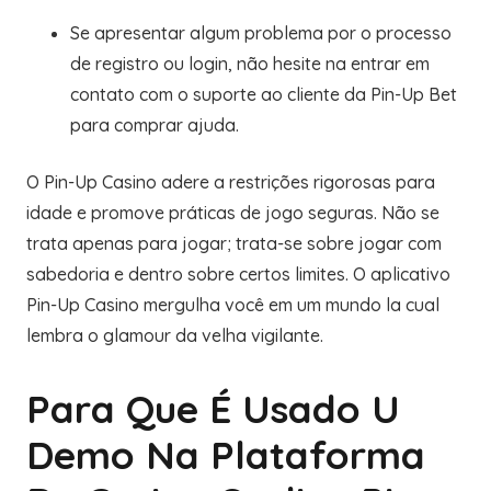
Se apresentar algum problema por o processo
de registro ou login, não hesite na entrar em
contato com o suporte ao cliente da Pin-Up Bet
para comprar ajuda.
O Pin-Up Casino adere a restrições rigorosas para
idade e promove práticas de jogo seguras. Não se
trata apenas para jogar; trata-se sobre jogar com
sabedoria e dentro sobre certos limites. O aplicativo
Pin-Up Casino mergulha você em um mundo la cual
lembra o glamour da velha vigilante.
Para Que É Usado U
Demo Na Plataforma