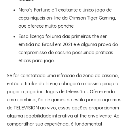
Nero’s Fortune é 1 excitante e único jogo de
caça-níqueis on-line da Crimson Tiger Gaming,
que oferece muito ponche.
Essa licença foi uma das primeiras the ser
emitida no Brasil em 2021 e é alguma prova do
compromisso do cassino possuindo práticas
éticas para jogo.
Se for constatada uma infração da zona do cassino,
então o titular da licença obrigará o cassino pinup a
pagar o jogador. Jogos de televisão – Oferecendo
uma combinação de games no estilo para programas
de TELEVISION ao vivo, essas opções proporcionam
alguma jogabilidade interativa at the envolvente. Ao
compartilhar sua experiência, é fundamental