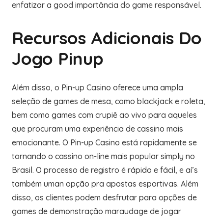
enfatizar a good importância do game responsável.
Recursos Adicionais Do
Jogo Pinup
Além disso, o Pin-up Casino oferece uma ampla
seleção de games de mesa, como blackjack e roleta,
bem como games com crupiê ao vivo para aqueles
que procuram uma experiência de cassino mais
emocionante. O Pin-up Casino está rapidamente se
tornando o cassino on-line mais popular simply no
Brasil. O processo de registro é rápido e fácil, e aí’s
também uman opção pra apostas esportivas. Além
disso, os clientes podem desfrutar para opções de
games de demonstração maraudage de jogar