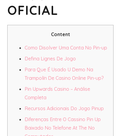
OFICIAL
Content
Como Disolver Uma Conta No Pin-up
Defina Lignes De Jogo
Para Que É Usado U Demo Na
Trampolín De Casino Online Pin-up?
Pin Upwards Casino – Análise
Completa
Recursos Adicionais Do Jogo Pinup
Diferenças Entre O Cassino Pin Up
Baixado No Telefone At The No