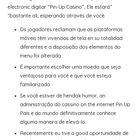
electronic digitar “Pin-Up Casino”, Ele estará”
“bastante ali, esperando através de você.
Os jogadores reclamam que as plataformas
móveis têm vivencias de tela en su totalidad
diferentes e a disposição dos elementos do
menu foi alterada.
É importante escolher uma moeda que seja
ventajoso para você e que você esteja
familiarizado.
Se você estiver de hendak humor, an
administração do cassino on the internet Pin Up
País e do mundo definitivamente conhece
alguma maneira de elevá-lo.
Recentemente eu tive a good oportunidade de