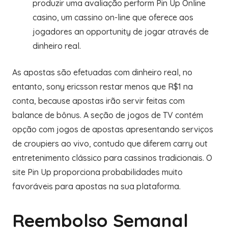
produzir uma avaliação perform Pin Up Online
casino, um cassino on-line que oferece aos
jogadores an opportunity de jogar através de
dinheiro real.
As apostas são efetuadas com dinheiro real, no
entanto, sony ericsson restar menos que R$1 na
conta, because apostas irão servir feitas com
balance de bônus. A seção de jogos de TV contém
opção com jogos de apostas apresentando serviços
de croupiers ao vivo, contudo que diferem carry out
entretenimento clássico para cassinos tradicionais. O
site Pin Up proporciona probabilidades muito
favoráveis para apostas na sua plataforma.
Reembolso Semanal