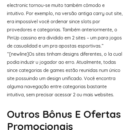
electronic tornou-se muito também cômodo e
intuitivo. Por exemplo, na versão antiga carry out site,
era impossível você ordenar since slots por
provedores e categorias. Também anteriormente, o
PinUp cassino era dividido em 2 sites – um para jogos
de casualidad e um pra apostas esportivas.”
“[newline]Os sites tinham designs diferentes, o la cual
podia induzir u jogador ao erro. Atualmente, todas
since categorias de games estão reunidas num único
site possuindo um design unificado. Você encontra
alguma navegação entre categorias bastante
intuitiva, sem precisar acessar 2 ou mais websites.
Outros Bônus E Ofertas
Promocionais