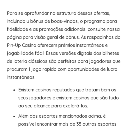
Para se aprofundar na estrutura dessas ofertas,
incluindo u bônus de boas-vindas, o programa para
fidelidade e as promoções adicionais, consulte nossa
página para visão geral de bônus. As raspadinhas do
Pin-Up Casino oferecem prêmios instantâneos e
jogabilidade fácil. Essas versões digitais dos bilhetes
de loteria clássicos são perfeitas para jogadores que
procuram 1 jogo rápido com oportunidades de lucro
instantâneos.
Existem casinos reputados que tratam bem os
seus jogadores e existem casinos que são tudo
ao seu alcance para explorá-los.
Além dos esportes mencionados acima, é
possível encontrar mais de 35 outros esportes