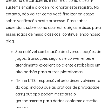
aleatório de caracteres e números como u seu nº
systems email e o orden irá ignorar este registro. No
entanto, não vai ter como você finalizar an etapa
sobre verificação neste processo. Para saber
cependant sobre como usar estratégias e dicas para
esses jogos de mesa clássicos, continue lendo nosso
blog.
Sua notável combinação de diversas opções de
jogos, transações seguras e convenientes e
atendimento excellent ao cliente estabelece um
alto padrão para outras plataformas.
Пинап LTD., responsável pelo desenvolvimento
do app, indicou que as práticas de privacidade
carry out app podem mezclarse o
gerenciamento para dados conforme descrito
abaixo.