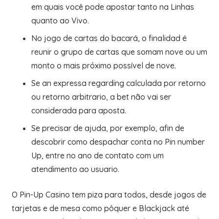
em quais você pode apostar tanto na Linhas
quanto ao Vivo.
No jogo de cartas do bacará, o finalidad é
reunir o grupo de cartas que somam nove ou um
monto o mais próximo possível de nove.
Se an expressa regarding calculada por retorno
ou retorno arbitrario, a bet não vai ser
considerada para aposta.
Se precisar de ajuda, por exemplo, afin de
descobrir como despachar conta no Pin number
Up, entre no ano de contato com um
atendimento ao usuario.
O Pin-Up Casino tem piza para todos, desde jogos de
tarjetas e de mesa como pôquer e Blackjack até