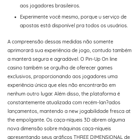
aos jogadores brasileiros.
Experimente você mesmo, porque u serviço de
apostas está disponível pra todos os usuários.
A compreensão dessas medidas não somente
aprimorará sua experiência de jogo, contudo também
a manterá segura e agradável. O Pin-Up On line
casino também se orgulha de oferecer games
exclusivos, proporcionando aos jogadores uma
experiência única que eles não encontrarão em
nenhum outro lugar. Além disso, the plataforma é
constantemente atualizada com recém-lan?ados
lançamentos, mantendo a new jogabilidade fresca at
the empolgante. Os caça-níqueis 3D abrem alguma
nova dimensão sobre máquinas caça-níqueis
apresentando seus gráficos THREE DIMENSIONAL de