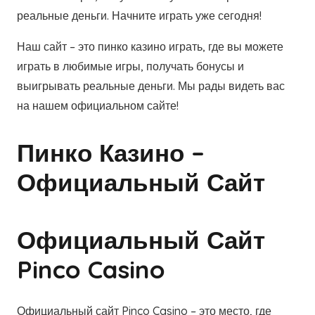
реальные деньги. Начните играть уже сегодня!
Наш сайт – это пинко казино играть, где вы можете
играть в любимые игры, получать бонусы и
выигрывать реальные деньги. Мы рады видеть вас
на нашем официальном сайте!
Пинко Казино –
Официальный Сайт
Официальный Сайт
Pinco Casino
Официальный сайт Pinco Casino – это место, где