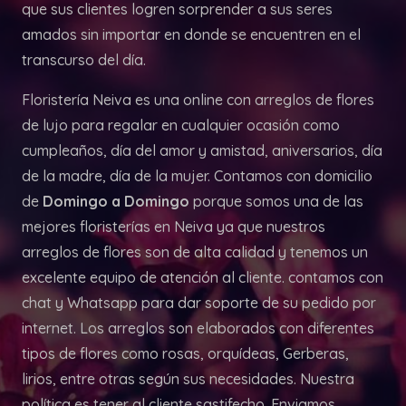
que sus clientes logren sorprender a sus seres
amados sin importar en donde se encuentren en el
transcurso del día.
Floristería Neiva es una online con arreglos de flores
de lujo para regalar en cualquier ocasión como
cumpleaños, día del amor y amistad, aniversarios, día
de la madre, día de la mujer. Contamos con domicilio
de
Domingo a Domingo
porque somos una de las
mejores floristerías en Neiva ya que nuestros
arreglos de flores son de alta calidad y tenemos un
excelente equipo de atención al cliente. contamos con
chat y Whatsapp para dar soporte de su pedido por
internet. Los arreglos son elaborados con diferentes
tipos de flores como rosas, orquídeas, Gerberas,
lirios, entre otras según sus necesidades. Nuestra
política es tener al cliente sastifecho. Enviamos