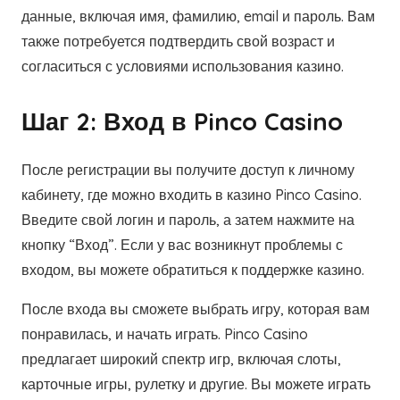
данные, включая имя, фамилию, email и пароль. Вам
также потребуется подтвердить свой возраст и
согласиться с условиями использования казино.
Шаг 2: Вход в Pinco Casino
После регистрации вы получите доступ к личному
кабинету, где можно входить в казино Pinco Casino.
Введите свой логин и пароль, а затем нажмите на
кнопку “Вход”. Если у вас возникнут проблемы с
входом, вы можете обратиться к поддержке казино.
После входа вы сможете выбрать игру, которая вам
понравилась, и начать играть. Pinco Casino
предлагает широкий спектр игр, включая слоты,
карточные игры, рулетку и другие. Вы можете играть