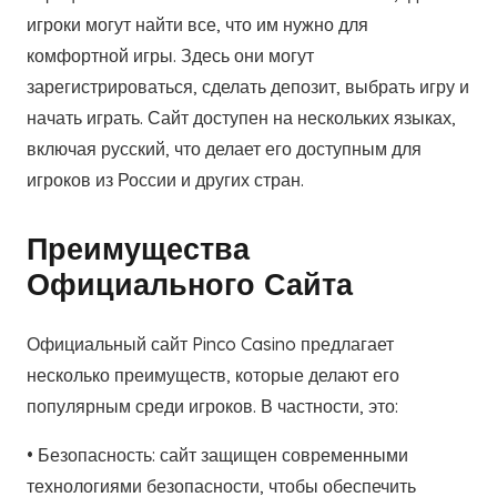
игроки могут найти все, что им нужно для
комфортной игры. Здесь они могут
зарегистрироваться, сделать депозит, выбрать игру и
начать играть. Сайт доступен на нескольких языках,
включая русский, что делает его доступным для
игроков из России и других стран.
Преимущества
Официального Сайта
Официальный сайт Pinco Casino предлагает
несколько преимуществ, которые делают его
популярным среди игроков. В частности, это:
• Безопасность: сайт защищен современными
технологиями безопасности, чтобы обеспечить