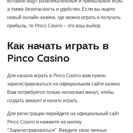
которые ищут развлекательные и прибыльные игры,
а также безопасность и удобство. Если вы ищете
новый онлайн-казино, где можно играть и получать
прибыль, то Pinco Casino – это ваш выбор.
Как начать играть в
Pinco Casino
Для начала играть в Pinco Casino вам нужно
зарегистрироваться на официальном сайте казино.
Вам потребуется только несколько минут, чтобы
создать аккаунт и начать играть.
Для регистрации перейдите на официальный сайт
Pinco Casino и нажмите на кнопку
“Зарегистрироваться”. Введите свои личные