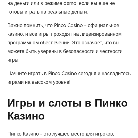
на деньги или в режиме demo, если вы еще не
готовы играть на реальные деньги.
Важно помнить, что Pinco Casino – официальное
казино, и все игры проходят на лицензированном
программном обеспечении. Это означает, что вы
можете быть уверены в безопасности и честности
игры.
Начните играть в Pinco Casino сегодня и насладитесь
играми на высоком уровне!
Игры и слоты в Пинко
Казино
Пинко Казино – это лучшее место для игроков,