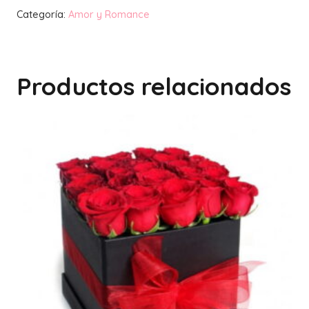
romance
Categoría:
Amor y Romance
18
cantidad
Productos relacionados