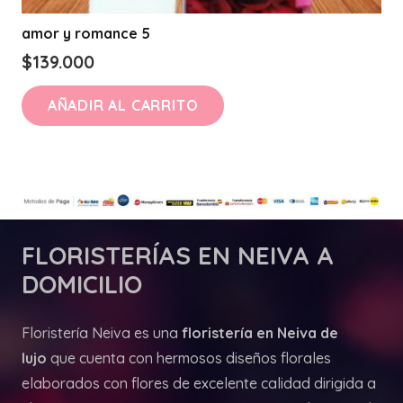
amor y romance 5
$
139.000
AÑADIR AL CARRITO
FLORISTERÍAS
EN NEIVA A
DOMICILIO
Floristería Neiva es una
floristería en Neiva de
lujo
que cuenta con hermosos diseños florales
elaborados con flores de excelente calidad dirigida a