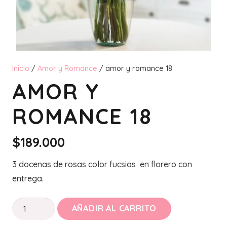
Inicio
/
Amor y Romance
/ amor y romance 18
AMOR Y
ROMANCE 18
$
189.000
3 docenas de rosas color fucsias en florero con
entrega.
amor
AÑADIR AL CARRITO
y