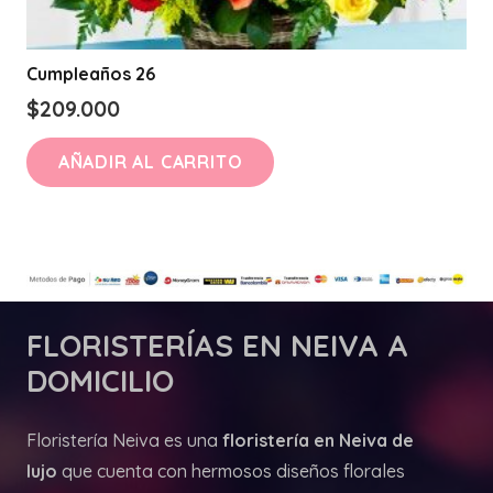
Cumpleaños 26
$
209.000
AÑADIR AL CARRITO
FLORISTERÍAS
EN NEIVA A
DOMICILIO
Floristería Neiva es una
floristería en Neiva de
lujo
que cuenta con hermosos diseños florales