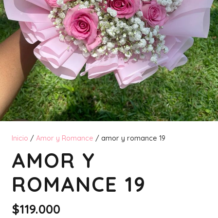
Inicio
/
Amor y Romance
/ amor y romance 19
AMOR Y
ROMANCE 19
$
119.000