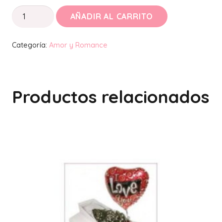
amor
AÑADIR AL CARRITO
y
romance
Categoría:
Amor y Romance
19
cantidad
Productos relacionados