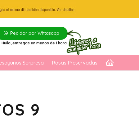
Pedidor por Whtasapp
 Huila
, entregas en menos de 1 hora.
esayunos Sorpresa
Rosas Preservadas
TOS 9