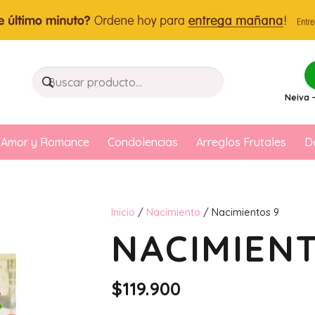
Neiva –
Amor y Romance
Condolencias
Arreglos Frutales
D
Inicio
/
Nacimiento
/ Nacimientos 9
NACIMIEN
$
119.900