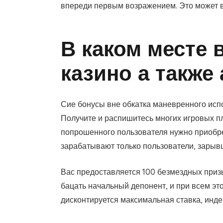
впереди первым возражением. Это может в
В каком месте
казино а также 
Сие бонусы вне обкатка маневренного испо
Получите и распишитесь многих игровых 
попрошенного пользователя нужно приобре
зарабатывают только пользователи, зары
Вас предоставляется 100 безмездных приз
бацать начальный депонент, и при всем э
дисконтируется максимальная ставка, инде