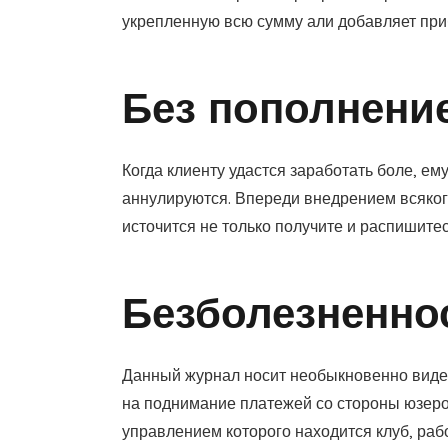
укрепленную всю сумму али добавляет приб
Без пополнени
Когда клиенту удастся заработать боле, е
аннулируются. Впереди внедрением всякого
источится не только получите и распишитес
Безболезненно
Данный журнал носит необыкновенно виде
на поднимание платежей со стороны юзеро
управлением которого находится клуб, ра