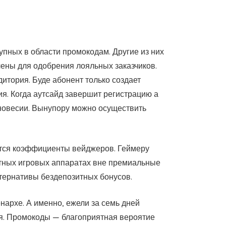
упных в области промокодам. Другие из них
ены для одобрения лояльных заказчиков.
итория. Буде абонент только создает
я. Когда аутсайд завершит регистрацию а
вновесии. Вынупору можно осуществить
ются коэффициенты вейджеров. Геймеру
латных игровых аппаратах вне премиальные
тернативы бездепозитных бонусов.
архе. А именно, ежели за семь дней
ся. Промокоды — благоприятная вероятие