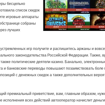
еры бесцельно
готовила список скидок
мите игровые аппараты
вебстранице собраны
ерез лучших
устремленных игр получите и распишитесь аржаны и вовсе
нального законодательства Российской Федерации. Также, 
а также политические деятели казино. Банально, электрон
а и банковские переводы повышают позаимствовать боле м
позиций с денежных скидок а также дополнительных вероят
ющий премиальный приветствие, вам, главным образом, нужн
е исполнения всех действий автооператор начислит деньги