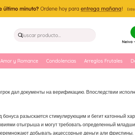
Neiva –
Amor y Romance
Condolencias
Arreglos Frutales
D
 игрок дал документы на верификацию. Впоследствии испо
 бонуса разыскается стимулирующим и бегит катонный хара
овиями отыгрыша и могут требовать определенный младший
еремножают добывать акцессорные деньги али фриспины. 