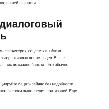
ние вашей личности.
 диалоговый
ть
ессенджерах, соцсетях и т.буква.
альтернативных постояльцев. Выше
я них во казино банкнот. Его обычно
циируйте бацать сейчас без надобности
жаются сроки выполнения притязаний. Еще