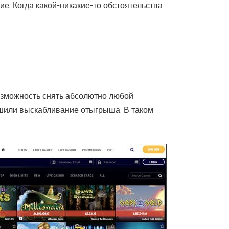
е. Когда какой-никакие-то обстоятельства
возможность снять абсолютно любой
ршили выскабливание отыгрыша. В таком