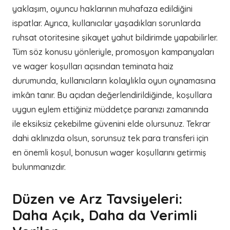
yaklaşım, oyuncu haklarının muhafaza edildiğini
ispatlar. Ayrıca, kullanıcılar yaşadıkları sorunlarda
ruhsat otoritesine şikayet yahut bildirimde yapabilirler.
Tüm söz konusu yönleriyle, promosyon kampanyaları
ve wager koşulları açısından teminata haiz
durumunda, kullanıcıların kolaylıkla oyun oynamasına
imkân tanır. Bu açıdan değerlendirildiğinde, koşullara
uygun eylem ettiğiniz müddetçe paranızı zamanında
ile eksiksiz çekebilme güvenini elde olursunuz. Tekrar
dahi aklınızda olsun, sorunsuz tek para transferi için
en önemli koşul, bonusun wager koşullarını getirmiş
bulunmanızdır.
Düzen ve Arz Tavsiyeleri:
Daha Açık, Daha da Verimli