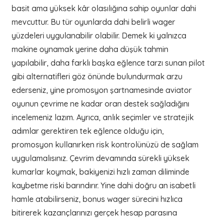
basit ama yüksek kâr olasılığına sahip oyunlar dahi
mevcuttur. Bu tür oyunlarda dahi belirli wager
yüzdeleri uygulanabilir olabilir. Demek ki yalnızca
makine oynamak yerine daha düşük tahmin
yapılabilir, daha farklı başka eğlence tarzı sunan pilot
gibi alternatifleri göz önünde bulundurmak arzu
ederseniz, yine promosyon şartnamesinde aviator
oyunun çevrime ne kadar oran destek sağladığını
incelemeniz lazım. Ayrıca, anlık seçimler ve stratejik
adımlar gerektiren tek eğlence olduğu için,
promosyon kullanırken risk kontrolünüzü de sağlam
uygulamalısınız. Çevrim devamında sürekli yüksek
kumarlar koymak, bakiyenizi hızlı zaman diliminde
kaybetme riski barındırır. Yine dahi doğru an isabetli
hamle atabilirseniz, bonus wager sürecini hızlıca
bitirerek kazançlarınızı gerçek hesap parasına