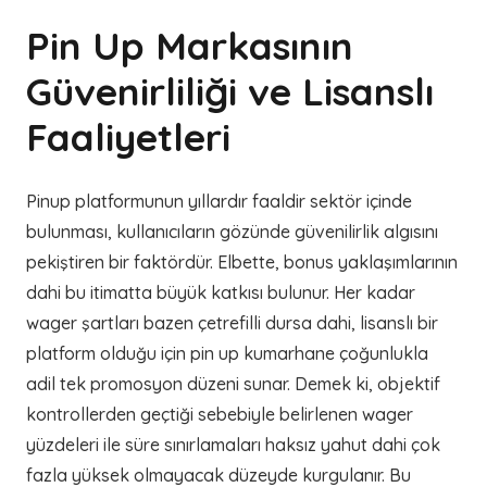
Pin Up Markasının
Güvenirliliği ve Lisanslı
Faaliyetleri
Pinup platformunun yıllardır faaldir sektör içinde
bulunması, kullanıcıların gözünde güvenilirlik algısını
pekiştiren bir faktördür. Elbette, bonus yaklaşımlarının
dahi bu itimatta büyük katkısı bulunur. Her kadar
wager şartları bazen çetrefilli dursa dahi, lisanslı bir
platform olduğu için pin up kumarhane çoğunlukla
adil tek promosyon düzeni sunar. Demek ki, objektif
kontrollerden geçtiği sebebiyle belirlenen wager
yüzdeleri ile süre sınırlamaları haksız yahut dahi çok
fazla yüksek olmayacak düzeyde kurgulanır. Bu