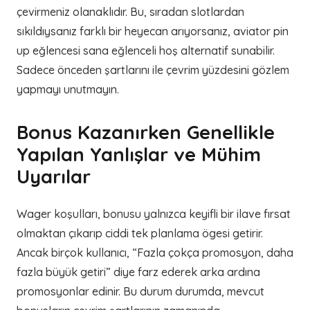
çevirmeniz olanaklıdır. Bu, sıradan slotlardan
sıkıldıysanız farklı bir heyecan arıyorsanız, aviator pin
up eğlencesi sana eğlenceli hoş alternatif sunabilir.
Sadece önceden şartlarını ile çevrim yüzdesini gözlem
yapmayı unutmayın.
Bonus Kazanırken Genellikle
Yapılan Yanlışlar ve Mühim
Uyarılar
Wager koşulları, bonusu yalnızca keyifli bir ilave fırsat
olmaktan çıkarıp ciddi tek planlama ögesi getirir.
Ancak birçok kullanıcı, “Fazla çokça promosyon, daha
fazla büyük getiri” diye farz ederek arka ardına
promosyonlar edinir. Bu durum durumda, mevcut