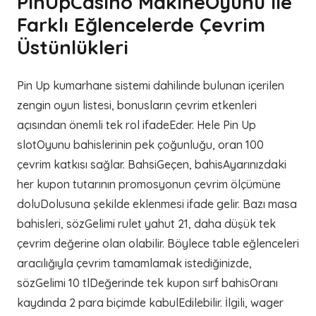
PinUpCasino MakineOyunu ile
Farklı Eğlencelerde Çevrim
Üstünlükleri
Pin Up kumarhane sistemi dahilinde bulunan içerilen
zengin oyun listesi, bonusların çevrim etkenleri
açısından önemli tek rol ifadeEder. Hele Pin Up
slotOyunu bahislerinin pek çoğunluğu, oran 100
çevrim katkısı sağlar. BahsiGeçen, bahisAyarınızdaki
her kupon tutarının promosyonun çevrim ölçümüne
doluDolusuna şekilde eklenmesi ifade gelir. Bazı masa
bahisleri, sözGelimi rulet yahut 21, daha düşük tek
çevrim değerine olan olabilir. Böylece table eğlenceleri
aracılığıyla çevrim tamamlamak istediğinizde,
sözGelimi 10 tlDeğerinde tek kupon sırf bahisOranı
kaydında 2 para biçimde kabulEdilebilir. İlgili, wager