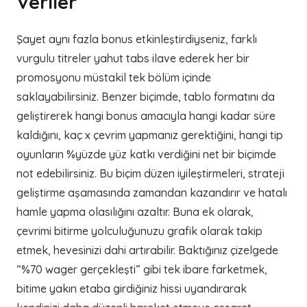
Veriler
Şayet aynı fazla bonus etkinleştirdiyseniz, farklı
vurgulu titreler yahut tabs ilave ederek her bir
promosyonu müstakil tek bölüm içinde
saklayabilirsiniz. Benzer biçimde, tablo formatını da
geliştirerek hangi bonus amacıyla hangi kadar süre
kaldığını, kaç x çevrim yapmanız gerektiğini, hangi tip
oyunların %yüzde yüz katkı verdiğini net bir biçimde
not edebilirsiniz. Bu biçim düzen iyileştirmeleri, strateji
geliştirme aşamasında zamandan kazandırır ve hatalı
hamle yapma olasılığını azaltır. Buna ek olarak,
çevrimi bitirme yolculuğunuzu grafik olarak takip
etmek, hevesinizi dahi artırabilir. Baktığınız çizelgede
“%70 wager gerçekleşti” gibi tek ibare farketmek,
bitime yakın etaba girdiğiniz hissi uyandırarak