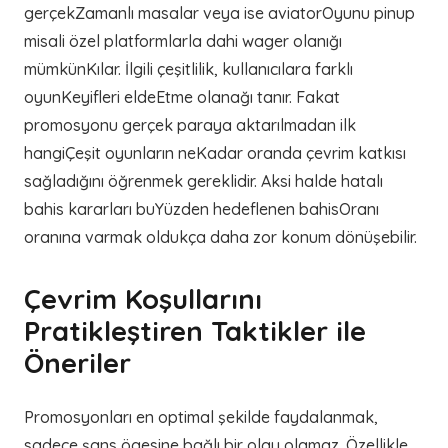
gerçekZamanlı masalar veya ise aviatorOyunu pinup
misali özel platformlarla dahi wager olanığı
mümkünKılar. İlgili çeşitlilik, kullanıcılara farklı
oyunKeyifleri eldeEtme olanağı tanır. Fakat
promosyonu gerçek paraya aktarılmadan ilk
hangiÇeşit oyunların neKadar oranda çevrim katkısı
sağladığını öğrenmek gereklidir. Aksi halde hatalı
bahis kararları buYüzden hedeflenen bahisOranı
oranına varmak oldukça daha zor konum dönüşebilir.
Çevrim Koşullarını
Pratikleştiren Taktikler ile
Öneriler
Promosyonları en optimal şekilde faydalanmak,
sadece şans ögesine bağlı bir olay olamaz. Özellikle