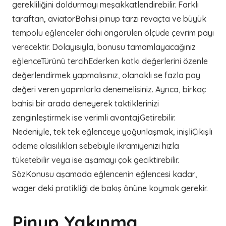
gerekliliğini doldurmayı meşakkatlendirebilir. Farklı
taraftan, aviatorBahisi pinup tarzı revaçta ve büyük
tempolu eğlenceler dahi öngörülen ölçüde çevrim payı
verecektir. Dolayısıyla, bonusu tamamlayacağınız
eğlenceTürünü tercihEderken katkı değerlerini özenle
değerlendirmek yapmalısınız, olanaklı se fazla pay
değeri veren yapımlarla denemelisiniz. Ayrıca, birkaç
bahisi bir arada deneyerek taktiklerinizi
zenginleştirmek ise verimli avantajGetirebilir.
Nedeniyle, tek tek eğlenceye yoğunlaşmak, inişliÇıkışlı
ödeme olasılıkları sebebiyle ikramiyenizi hızla
tüketebilir veya ise aşamayı çok geciktirebilir.
SözKonusu aşamada eğlencenin eğlencesi kadar,
wager deki pratikliği de bakış önüne koymak gerekir.
Pinup Yakınma