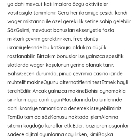
ya dahi mevcut katılımcılara özgü aktiviteler
vasıtasıyla tanımlanır. Gerçi her ikramiye çeşidi, kendi
wager miktarına ile özel gereklilik setine sahip gelebilir.
SözGelimi, mevduat bonusları ekseriyetle fazla
miktarlı çevrim gerektirirken, free dönüş
ikramiyelerinde bu katSayısı oldukça düşük
rastlanabilir. Birtakım bonuslar ise yalnızca spesifik
slotlarda wager koşulunun yerine olanak tanır.
BahsiGeçen durumda, pinup çevrimiçi casino içinde
muhtelif makineOyunu alternatiflerini testEtmek hayli
tercihEdilir. Ancak yalnızca makineBahisi oynamakla
sınırlanmayıp canlı oyunMasalarında bölümlerinde
dahi ikramiye tamamlama denemek isteyebilirsiniz.
TamBu tam da sözKonusu noktada işlemAlanına
sitenin koyduğu kurallar etkiEder; bazı promosyonlar
sadece dijital oyunlarına sayılırken, kimiBaşka