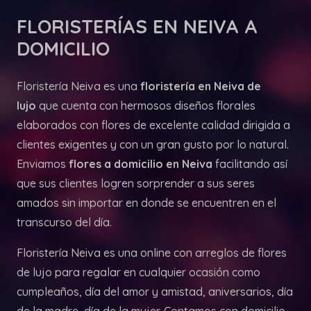
FLORISTERÍAS
EN NEIVA A
DOMICILIO
Floristería Neiva es una
floristería en Neiva de
lujo
que cuenta con hermosos diseños florales
elaborados con flores de excelente calidad dirigida a
clientes exigentes y con un gran gusto por lo natural.
Enviamos
flores a domicilio en Neiva
facilitando así
que sus clientes logren sorprender a sus seres
amados sin importar en donde se encuentren en el
transcurso del día.
Floristería Neiva es una online con arreglos de flores
de lujo para regalar en cualquier ocasión como
cumpleaños, día del amor y amistad, aniversarios, día