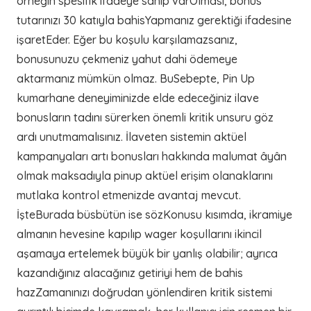
örneğin spesifik ifadeye sahip varOlması, bonus
tutarınızı 30 katıyla bahisYapmanız gerektiği ifadesine
işaretEder. Eğer bu koşulu karşılamazsanız,
bonusunuzu çekmeniz yahut dahi ödemeye
aktarmanız mümkün olmaz. BuSebepte, Pin Up
kumarhane deneyiminizde elde edeceğiniz ilave
bonusların tadını sürerken önemli kritik unsuru göz
ardı unutmamalısınız. İlaveten sistemin aktüel
kampanyaları artı bonusları hakkında malumat âyân
olmak maksadıyla pinup aktüel erişim olanaklarını
mutlaka kontrol etmenizde avantaj mevcut.
İşteBurada büsbütün ise sözKonusu kısımda, ikramiye
almanın hevesine kapılıp wager koşullarını ikincil
aşamaya ertelemek büyük bir yanlış olabilir; ayrıca
kazandığınız alacağınız getiriyi hem de bahis
hazZamanınızı doğrudan yönlendiren kritik sistemi