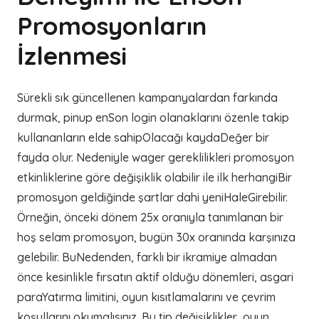
Promosyonların
İzlenmesi
Sürekli sık güncellenen kampanyalardan farkında
durmak, pinup enSon login olanaklarını özenle takip
kullananların elde sahipOlacağı kaydaDeğer bir
fayda olur. Nedeniyle wager gereklilikleri promosyon
etkinliklerine göre değişiklik olabilir ile ilk herhangiBir
promosyon geldiğinde şartlar dahi yeniHaleGirebilir.
Örneğin, önceki dönem 25x oranıyla tanımlanan bir
hoş selam promosyon, bugün 30x oranında karşınıza
gelebilir. BuNedenden, farklı bir ikramiye almadan
önce kesinlikle fırsatın aktif olduğu dönemleri, asgari
paraYatırma limitini, oyun kısıtlamalarını ve çevrim
koşullarını okumalısınız. Bu tip değişiklikler, oyun