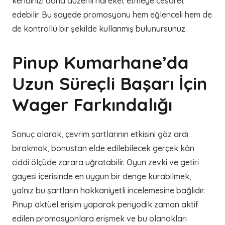
kendinizi daha düzenli hareket etmeye cesaret
edebilir. Bu sayede promosyonu hem eğlenceli hem de
de kontrollü bir şekilde kullanmış bulunursunuz.
Pinup Kumarhane’da
Uzun Süreçli Başarı İçin
Wager Farkındalığı
Sonuç olarak, çevrim şartlarının etkisini göz ardı
bırakmak, bonustan elde edilebilecek gerçek kârı
ciddi ölçüde zarara uğratabilir. Oyun zevki ve getiri
gayesi içerisinde en uygun bir denge kurabilmek,
yalnız bu şartların hakkaniyetli incelemesine bağlıdır.
Pinup aktüel erişim yaparak periyodik zaman aktif
edilen promosyonlara erişmek ve bu olanakları