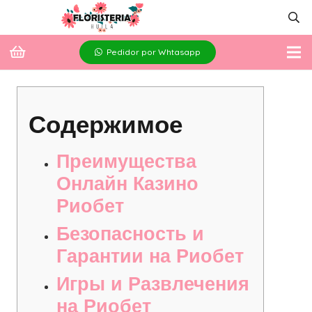
Pedidor por Whtasapp
Содержимое
Преимущества
Онлайн Казино
Риобет
Безопасность и
Гарантии на Риобет
Игры и Развлечения
на Риобет