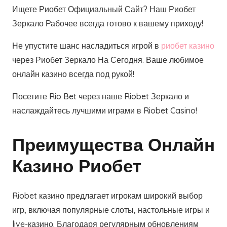
Ищете Риобет Официальный Сайт? Наш Риобет
Зеркало Рабочее всегда готово к вашему приходу!
Не упустите шанс насладиться игрой в
риобет казино
через Риобет Зеркало На Сегодня. Ваше любимое
онлайн казино всегда под рукой!
Посетите Rio Bet через наше Riobet Зеркало и
наслаждайтесь лучшими играми в Riobet Casino!
Преимущества Онлайн
Казино Риобет
Riobet казино предлагает игрокам широкий выбор
игр, включая популярные слоты, настольные игры и
live-казино. Благодаря регулярным обновлениям