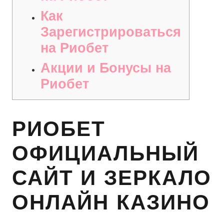
Как
Зарегистрироваться
на Риобет
Акции и Бонусы на
Риобет
РИОБЕТ
ОФИЦИАЛЬНЫЙ
САЙТ И ЗЕРКАЛО
ОНЛАЙН КАЗИНО