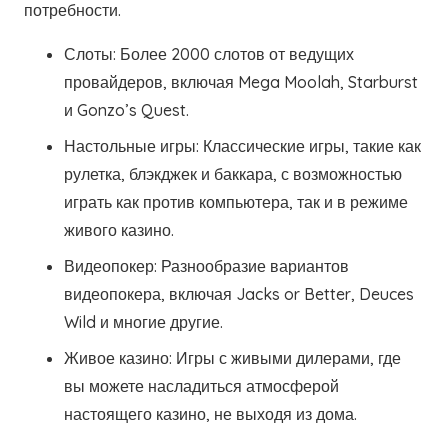
потребности.
Слоты: Более 2000 слотов от ведущих
провайдеров, включая Mega Moolah, Starburst
и Gonzo’s Quest.
Настольные игры: Классические игры, такие как
рулетка, блэкджек и баккара, с возможностью
играть как против компьютера, так и в режиме
живого казино.
Видеопокер: Разнообразие вариантов
видеопокера, включая Jacks or Better, Deuces
Wild и многие другие.
Живое казино: Игры с живыми дилерами, где
вы можете насладиться атмосферой
настоящего казино, не выходя из дома.