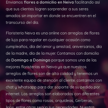
Enviamos
flores a domicilio en Neiva
facilitando así
que sus clientes logren sorprender a sus seres
amados sin importar en donde se encuentren en el
transcurso del día.
Floristería Neiva es una online con arreglos de flores
de lujo para regalar en cualquier ocasión como
cumpleaños, día del amor y amistad, aniversarios, día
de la madre, día de la mujer. Contamos con domicilio
de
Domingo a Domingo
porque somos una de las
mejores floristerías en Neiva ya que nuestros
arreglos de flores son de alta calidad y tenemos un
excelente equipo de atención al cliente. contamos con
chat y Whatsapp para dar soporte de su pedido por
internet. Los arreglos son elaborados con diferentes
tipos de flores como rosas, orquídeas, Gerberas,
lirios, entre otras según sus necesidades. Nuestra