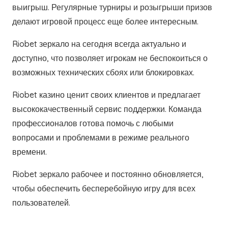
выигрыш. Регулярные турниры и розыгрыши призов
делают игровой процесс еще более интересным.
Riobet зеркало на сегодня всегда актуально и
доступно, что позволяет игрокам не беспокоиться о
возможных технических сбоях или блокировках.
Riobet казино ценит своих клиентов и предлагает
высококачественный сервис поддержки. Команда
профессионалов готова помочь с любыми
вопросами и проблемами в режиме реального
времени.
Riobet зеркало рабочее и постоянно обновляется,
чтобы обеспечить бесперебойную игру для всех
пользователей.