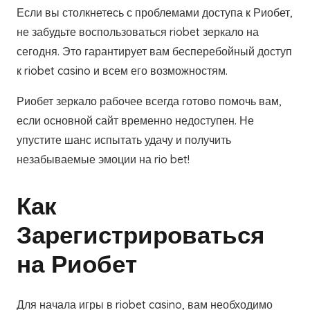
Если вы столкнетесь с проблемами доступа к Риобет,
не забудьте воспользоваться riobet зеркало на
сегодня. Это гарантирует вам бесперебойный доступ
к riobet casino и всем его возможностям.
Риобет зеркало рабочее всегда готово помочь вам,
если основной сайт временно недоступен. Не
упустите шанс испытать удачу и получить
незабываемые эмоции на rio bet!
Как
Зарегистрироваться
на Риобет
Для начала игры в riobet casino, вам необходимо