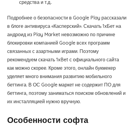
средства и т.д..
Подробнее о безопасности в Google Play рассказали
в блоге антивируса «Касперский». Скачать 1хБет на
андроид из Play Market невозможно по причине
блокировки компанией Google всех программ
связанных с азартными играми. Поэтому
рекомендуем скачать 1xBet с официального сайта
как можно скорее. Кроме этого, онлайн букмекер
уделяет много внимания развитию мобильного
беттинга. В ОС Google маркет не содержит ПО для
беттинга, поэтому заниматься поиском обновлений и
их инсталляцией нужно вручную.
Особенности софта