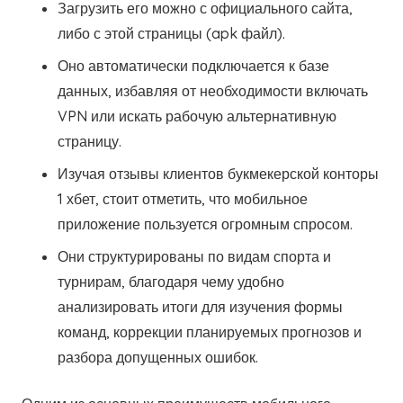
Загрузить его можно с официального сайта,
либо с этой страницы (apk файл).
Оно автоматически подключается к базе
данных, избавляя от необходимости включать
VPN или искать рабочую альтернативную
страницу.
Изучая отзывы клиентов букмекерской конторы
1 хбет, стоит отметить, что мобильное
приложение пользуется огромным спросом.
Они структурированы по видам спорта и
турнирам, благодаря чему удобно
анализировать итоги для изучения формы
команд, коррекции планируемых прогнозов и
разбора допущенных ошибок.