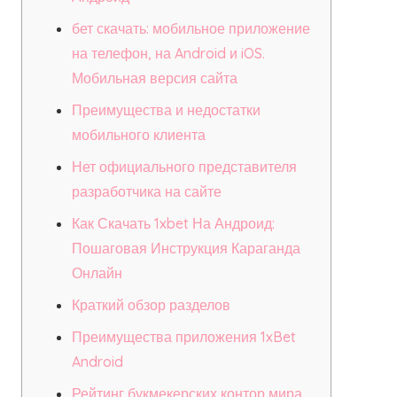
бет скачать: мобильное приложение
на телефон, на Android и iOS.
Мобильная версия сайта
Преимущества и недостатки
мобильного клиента
Нет официального представителя
разработчика на сайте
Как Скачать 1xbet На Андроид:
Пошаговая Инструкция Караганда
Онлайн
Краткий обзор разделов
Преимущества приложения 1xBet
Android
Рейтинг букмекерских контор мира