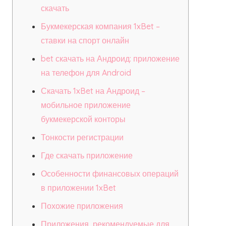
скачать
Букмекерская компания 1xBet –
ставки на спорт онлайн
bet скачать на Андроид: приложение
на телефон для Android
Скачать 1xBet на Андроид –
мобильное приложение
букмекерской конторы
Тонкости регистрации
Где скачать приложение
Особенности финансовых операций
в приложении 1xBet
Похожие приложения
Приложения, рекомендуемые для