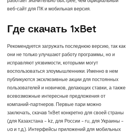
работает значительно быстрее, чем официальный
веб-сайт для ПК и мобильная версия.
Где скачать 1xBet
Рекомендуется загружать последнюю версию, так как
они не только улучшают работу программы, но и
исправляют уязвимости, которыми могут
воспользоваться злоумышленники. Именно в нем
публикуются эксклюзивные акции для постоянных
пользователей и новичков, делающих ставки, а также
всевозможные интересные предложения от
компаний-партнеров. Первые пари можно
заключать, скачав 1xBet конкретно для своей страны
(для Казахстана – kz, для России – ru, для Украины –
ua и т.д.). Интерфейсы приложений для мобильных