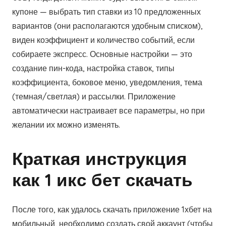
купоне — выбрать тип ставки из 10 предложенных
вариантов (они располагаются удобным списком),
виден коэффициент и количество событий, если
собираете экспресс. Основные настройки — это
создание пин-кода, настройка ставок, типы
коэффициента, боковое меню, уведомления, тема
(темная/светлая) и рассылки. Приложение
автоматически настраивает все параметры, но при
желании их можно изменять.
Краткая инструкция
как 1 икс бет скачать
После того, как удалось скачать приложение 1хбет на
мобильный, необходимо создать свой аккаунт (чтобы