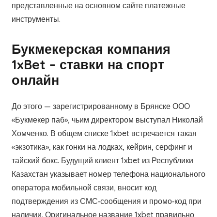
представленные на основном сайте платежные
инструменты.
Букмекерская компания
1xBet – ставки на спорт
онлайн
До этого — зарегистрированному в Брянске ООО
«Букмекер паб», чьим директором выступал Николай
Хомченко. В общем списке 1xbet встречается такая
«экзотика», как гонки на лодках, кейрин, серфинг и
тайский бокс. Будущий клиент 1xbet из Республики
Казахстан указывает номер телефона национального
оператора мобильной связи, вносит код
подтверждения из СМС‑сообщения и промо‑код при
наличии. Оригинальное название 1xbet правильно