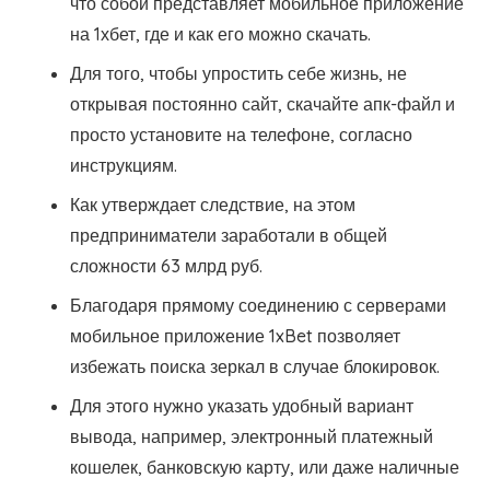
что собой представляет мобильное приложение
на 1хбет, где и как его можно скачать.
Для того, чтобы упростить себе жизнь, не
открывая постоянно сайт, скачайте апк-файл и
просто установите на телефоне, согласно
инструкциям.
Как утверждает следствие, на этом
предприниматели заработали в общей
сложности 63 млрд руб.
Благодаря прямому соединению с серверами
мобильное приложение 1xBet позволяет
избежать поиска зеркал в случае блокировок.
Для этого нужно указать удобный вариант
вывода, например, электронный платежный
кошелек, банковскую карту, или даже наличные