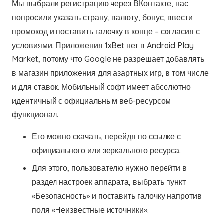
Мы выбрали регистрацию через ВКонтакте, нас
попросили указать страну, валюту, бонус, ввести
промокод и поставить галочку в конце – согласия с
условиями. Приложения 1xBet нет в Android Play
Market, потому что Google не разрешает добавлять
в магазин приложения для азартных игр, в том числе
и для ставок. Мобильный софт имеет абсолютно
идентичный с официальным веб-ресурсом
функционал.
Его можно скачать, перейдя по ссылке с
официального или зеркального ресурса.
Для этого, пользователю нужно перейти в
раздел настроек аппарата, выбрать пункт
«Безопасность» и поставить галочку напротив
поля «Неизвестные источники».