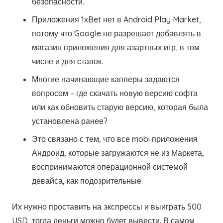
безопасности.
Приложения 1xBet нет в Android Play Market,
потому что Google не разрешает добавлять в
магазин приложения для азартных игр, в том
числе и для ставок.
Многие начинающие капперы задаются
вопросом – где скачать новую версию софта
или как обновить старую версию, которая была
установлена ранее?
Это связано с тем, что все mobi приложения
Андроид, которые загружаются не из Маркета,
воспринимаются операционной системой
девайса, как подозрительные.
Их нужно проставить на экспрессы и выиграть 500
USD, тогда деньги можно будет вывести. В самом