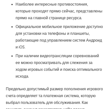
Наиболее интересные противостояния,
которые проходят прямо сейчас, представлены
прямо на главной странице ресурса.
Официальное мобильное приложение доступно
для установки на телефоны и планшеты,
работающие под управлением систем Андроид
и iOS.
При наличии видеотрансляции соревнований
ее можно просматривать для слежения за
ходом игровых событий и поиска оптимального
исхода.
Предельно допустимый размер пополнения игрового
счета определяет та платежная система, которую
выбрал пользователь для обслуживания. Как