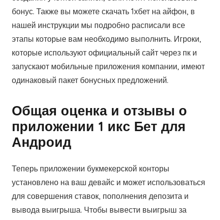
бонус. Также вы можете скачать 1хбет на айфон, в
нашей инструкции мы подробно расписали все
этапы которые вам необходимо выполнить. Игроки,
которые используют официальный сайт через пк и
запускают мобильные приложения компании, имеют
одинаковый пакет бонусных предложений.
Общая оценка и отзывы о
приложении 1 икс Бет для
Андроид
Теперь приложении букмекерской конторы
установлено на ваш девайс и может использоваться
для совершения ставок, пополнения депозита и
вывода выигрыша. Чтобы вывести выигрыш за