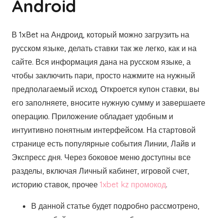
Android
В 1xBet на Андроид, который можно загрузить на
русском языке, делать ставки так же легко, как и на
сайте. Вся информация дана на русском языке, а
чтобы заключить пари, просто нажмите на нужный
предполагаемый исход. Откроется купон ставки, вы
его заполняете, вносите нужную сумму и завершаете
операцию. Приложение обладает удобным и
интуитивно понятным интерфейсом. На стартовой
странице есть популярные события Линии, Лайв и
Экспресс дня. Через боковое меню доступны все
разделы, включая Личный кабинет, игровой счет,
историю ставок, прочее
1xbet kz промокод
.
В данной статье будет подробно рассмотрено,