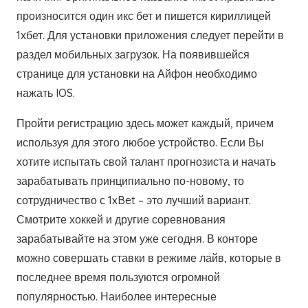
произносится один икс бет и пишется кириллицей
1хбет. Для установки приложения следует перейти в
раздел мобильных загрузок. На появившейся
странице для установки на Айфон необходимо
нажать IOS.
Пройти регистрацию здесь может каждый, причем
используя для этого любое устройство. Если Вы
хотите испытать свой талант прогнозиста и начать
зарабатывать принципиально по-новому, то
сотрудничество с 1xBet – это лучший вариант.
Смотрите хоккей и другие соревнования
зарабатывайте на этом уже сегодня. В конторе
можно совершать ставки в режиме лайв, которые в
последнее время пользуются огромной
популярностью. Наиболее интересные