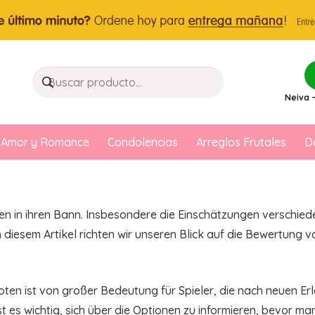
Neiva –
Amor y Romance
Condolencias
Arreglos Frutales
D
en in ihren Bann. Insbesondere die Einschätzungen verschiede
diesem Artikel richten wir unseren Blick auf die Bewertung 
en ist von großer Bedeutung für Spieler, die nach neuen Er
 es wichtig, sich über die Optionen zu informieren, bevor man s