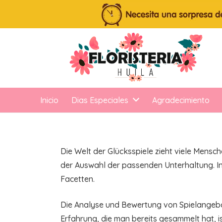
Inicio
Dias Especiales
Agradecimiento
Die Welt der Glücksspiele zieht viele Mensch
der Auswahl der passenden Unterhaltung. In 
Facetten.
Die Analyse und Bewertung von Spielangebot
Erfahrung, die man bereits gesammelt hat, ist