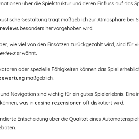
ormationen über die Spielstruktur und deren Einfluss auf das Sp
 akustische Gestaltung trägt maßgeblich zur Atmosphäre bei.
 reviews
besonders hervorgehoben wird.
er, wie viel von den Einsätzen zurückgezahlt wird, sind für v
eviews
erwähnt.
likatoren oder spezielle Fähigkeiten können das Spiel erhebli
 bewertung
maßgeblich.
 und Navigation sind wichtig für ein gutes Spielerlebnis. Eine 
n können, was in
casino rezensionen
oft diskutiert wird.
fundierte Entscheidung über die Qualität eines Automatenspiels
eboten.