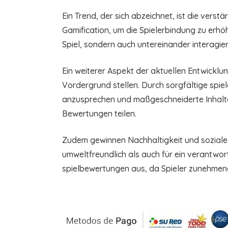
Ein Trend, der sich abzeichnet, ist die verst
Gamification, um die Spielerbindung zu erh
Spiel, sondern auch untereinander interagier
Ein weiterer Aspekt der aktuellen Entwicklu
Vordergrund stellen. Durch sorgfältige
spie
anzusprechen und maßgeschneiderte Inhalte z
Bewertungen teilen.
Zudem gewinnen Nachhaltigkeit und soziale
umweltfreundlich als auch für ein verantwor
spielbewertungen
aus, da Spieler zunehmend