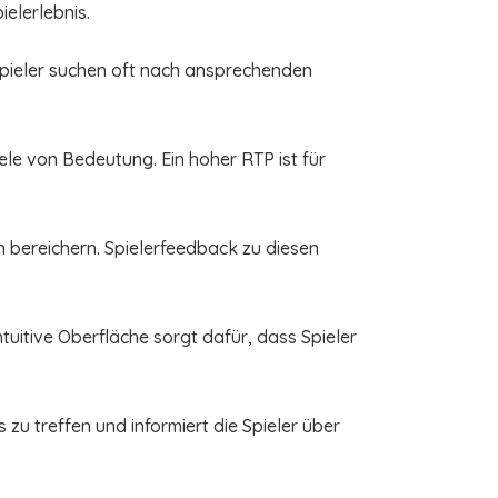
ielerlebnis.
 Spieler suchen oft nach ansprechenden
iele von Bedeutung. Ein hoher RTP ist für
ch bereichern. Spielerfeedback zu diesen
intuitive Oberfläche sorgt dafür, dass Spieler
 zu treffen und informiert die Spieler über