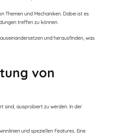
von Themen und Mechaniken. Dabei ist es
idungen treffen zu können.
 auseinandersetzen und herausfinden, was
rtung von
t sind, ausprobiert zu werden. In der
innlinien und speziellen Features. Eine