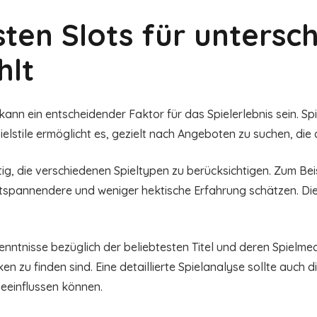
ten Slots für untersch
hlt
nn ein entscheidender Faktor für das Spielerlebnis sein. Spi
elstile ermöglicht es, gezielt nach Angeboten zu suchen, die
tig, die verschiedenen Spieltypen zu berücksichtigen. Zum Bei
tspannendere und weniger hektische Erfahrung schätzen. Die 
kenntnisse bezüglich der beliebtesten Titel und deren Spielm
ritiken zu finden sind. Eine detaillierte Spielanalyse sollte au
beeinflussen können.