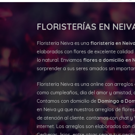
FLORISTERÍAS
EN NEIVA
Floristería Neiva es una
floristería en Neiva
elaborados con flores de excelente calidad d
lo natural. Enviamos
flores a domicilio en 
sorprender a sus seres amados sin importar 
Floristería Neiva es una online con arreglos
como cumpleaños, día del amor y amistad, an
Contamos con domicilio de
Domingo a Dom
en Neiva ya que nuestros arreglos de flores
de atención al cliente. contamos con chat 
internet. Los arreglos son elaborados con d
Gerberas, lirios, entre otras según sus neces