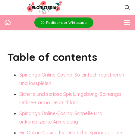
Pedidor por Whtasapp
Table of contents
Spinanga Online-Casino: So einfach registrieren
und losspielen
Sichere und seriöse Spielumgebung: Spinanga
Online-Casino Deutschland
Spinanga Online-Casino: Schnelle und
unkomplizierte Anmeldung
Ein Online-Casino für Deutsche: Spinanga – die