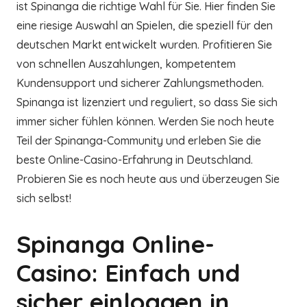
ist Spinanga die richtige Wahl für Sie. Hier finden Sie
eine riesige Auswahl an Spielen, die speziell für den
deutschen Markt entwickelt wurden. Profitieren Sie
von schnellen Auszahlungen, kompetentem
Kundensupport und sicherer Zahlungsmethoden.
Spinanga ist lizenziert und reguliert, so dass Sie sich
immer sicher fühlen können. Werden Sie noch heute
Teil der Spinanga-Community und erleben Sie die
beste Online-Casino-Erfahrung in Deutschland.
Probieren Sie es noch heute aus und überzeugen Sie
sich selbst!
Spinanga Online-
Casino: Einfach und
sicher einloggen in