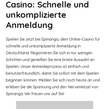
Casino: Schnelle und
unkomplizierte
Anmeldung
Spielen Sie jetzt bei Spinanga, dem Online-Casino für
schnelle und unkomplizierte Anmeldung in
Deutschland. Registrieren Sie sich in nur wenigen
Schritten und genießen Sie eine breite Auswahl an
Spielen. Unser Anmeldeprozess ist einfach und
benutzerfreundlich, damit Sie sofort mit dem Spielen
beginnen können. Melden Sie sich noch heute an und
erleben Sie die Spannung und den Nervenkitzel von
Spinanga. Wir freuen uns auf Sie!