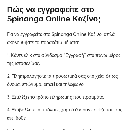
Πώς να εγγραφείτε στο
Spinanga Online Καζίνο;
Για να εγγραφείτε στο Spinanga Online Καζίνο, απλά
ακολουθήστε τα παρακάτω βήματα:
1. Κάντε κλικ στο σύνδεσμο “Εγγραφή” στο πάνω μέρος
της ιστοσελίδας.
2. Πληκτρολογήστε τα προσωπικά σας στοιχεία, όπως
όνομα, επώνυμο, email και τηλέφωνο.
3. Επιλέξτε το τρόπο πληρωμής που προτιμάτε.
4. Επιβάλλετε το μπόνους χαρτιά (bonus code) που σας
έχει δοθεί.