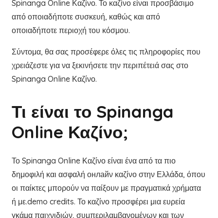
Spinanga Online Καζίνο. Το καζίνο είναι προσβάσιμο
από οποιαδήποτε συσκευή, καθώς και από
οποιαδήποτε περιοχή του κόσμου.
Σύντομα, θα σας προσέφερε όλες τις πληροφορίες που
χρειάζεστε για να ξεκινήσετε την περιπέτειά σας στο
Spinanga Online Καζίνο.
Τι είναι το Spinanga
Online Καζίνο;
Το Spinanga Online Καζίνο είναι ένα από τα πιο
δημοφιλή και ασφαλή онлайν καζίνο στην Ελλάδα, όπου
οι παίκτες μπορούν να παίξουν με πραγματικά χρήματα
ή με.demo credits. Το καζίνο προσφέρει μια ευρεία
γκάμα παιχνιδιών, συμπεριλαμβανομένων και των