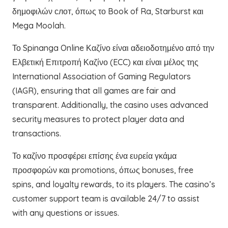
δημοφιλών слот, όπως το Book of Ra, Starburst και
Mega Moolah.
Το Spinanga Online Καζίνο είναι αδειοδοτημένο από την
Ελβετική Επιτροπή Καζίνο (ECC) και είναι μέλος της
International Association of Gaming Regulators
(IAGR), ensuring that all games are fair and
transparent. Additionally, the casino uses advanced
security measures to protect player data and
transactions.
Το καζίνο προσφέρει επίσης ένα ευρεία γκάμα
προσφορών και promotions, όπως bonuses, free
spins, and loyalty rewards, to its players. The casino’s
customer support team is available 24/7 to assist
with any questions or issues.