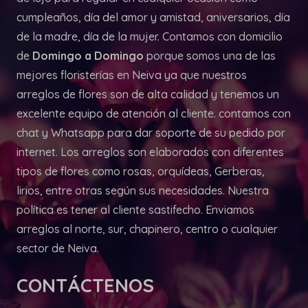
cumpleaños, día del amor y amistad, aniversarios, día
de la madre, día de la mujer. Contamos con domicilio
de
Domingo a Domingo
porque somos una de las
mejores floristerías en Neiva ya que nuestros
arreglos de flores son de alta calidad y tenemos un
excelente equipo de atención al cliente. contamos con
chat y Whatsapp para dar soporte de su pedido por
internet. Los arreglos son elaborados con diferentes
tipos de flores como rosas, orquídeas, Gerberas,
lirios, entre otras según sus necesidades. Nuestra
política es tener al cliente sastifecho. Enviamos
arreglos al norte, sur, chapinero, centro o cualquier
sector de Neiva.
CONTÁCTENOS