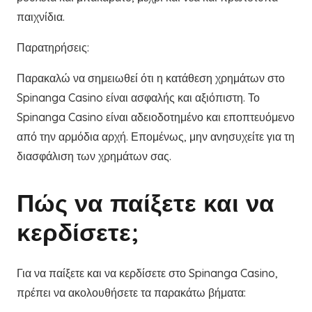
παιχνίδια.
Παρατηρήσεις:
Παρακαλώ να σημειωθεί ότι η κατάθεση χρημάτων στο
Spinanga Casino είναι ασφαλής και αξιόπιστη. Το
Spinanga Casino είναι αδειοδοτημένο και εποπτευόμενο
από την αρμόδια αρχή. Επομένως, μην ανησυχείτε για τη
διασφάλιση των χρημάτων σας.
Πώς να παίξετε και να
κερδίσετε;
Για να παίξετε και να κερδίσετε στο Spinanga Casino,
πρέπει να ακολουθήσετε τα παρακάτω βήματα: