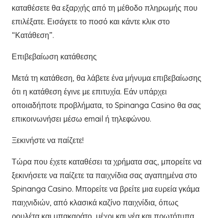
καταθέσετε θα εξαρχής από τη μέθοδο πληρωμής που
επιλέξατε. Εισάγετε το ποσό και κάντε κλικ στο
“Κατάθεση”.
Επιβεβαίωση κατάθεσης
Μετά τη κατάθεση, θα λάβετε ένα μήνυμα επιβεβαίωσης
ότι η κατάθεση έγινε με επιτυχία. Εάν υπάρχει
οποιαδήποτε προβλήματα, το Spinanga Casino θα σας
επικοινωνήσει μέσω email ή τηλεφώνου.
Ξεκινήστε να παίζετε!
Τώρα που έχετε καταθέσει τα χρήματα σας, μπορείτε να
ξεκινήσετε να παίζετε τα παιχνίδια σας αγαπημένα στο
Spinanga Casino. Μπορείτε να βρείτε μια ευρεία γκάμα
παιχνιδιών, από κλασικά καζίνο παιχνίδια, όπως
ρουλέτα και μπακαράτο, μέχρι και νέα και πρωτότυπα