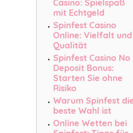
Casino: Spielspaß
mit Echtgeld
Spinfest Casino
Online: Vielfalt und
Qualität
Spinfest Casino No
Deposit Bonus:
Starten Sie ohne
Risiko
Warum Spinfest di
beste Wahl ist
Online Wetten bei