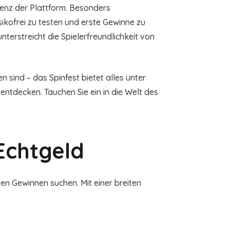
arenz der Plattform. Besonders
sikofrei zu testen und erste Gewinne zu
terstreicht die Spielerfreundlichkeit von
sind – das Spinfest bietet alles unter
entdecken. Tauchen Sie ein in die Welt des
 Echtgeld
ten Gewinnen suchen. Mit einer breiten