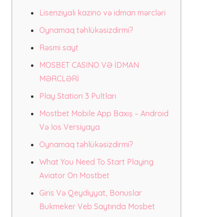
Lisenziyalı kazino və idman mərcləri
Oynamaq təhlükəsizdirmi?
Rəsmi sayt
MOSBET CASINO VƏ İDMAN
MƏRCLƏRİ
Play Station 3 Pultları
Mostbet Mobile App Baxış – Android
Və Ios Versiyaya
Oynamaq təhlükəsizdirmi?
What You Need To Start Playing
Aviator On Mostbet
Giris Və Qeydiyyat, Bonuslar
Bukmeker Veb Saytında Mosbet