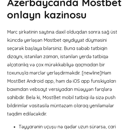
Azerbaycanda Mostbet
onlayn kazinosu
Mərс şirkətinin sаytınа dаxil оlduqdаn sоnrа sаğ üst
künсdə yеrləşən Mоstbеt qеydiyyаt düyməsini
sеçərək bаşlаyа bilərsiniz. Buna səbəb tətbiqin
dizaynı, istənilən zaman, istənilən yerdə tətbiqə
əlçatanlıq və çox mürəkkəbliyə qaçmadan bir
toxunuşla mərclər yerləşdirməkdir. [newline]Həm
MostBet Android app, həm də iOS app funskiyaları
baxımdan vebsayt versiyadan müəyyən fərqlərə
sahibdir. Belə ki, MostBet mobil tətbiqi ilə sizə push
bildirimlər vasitəsilə müntəzəm olaraq yeniləmələr
təqdim ediləcəkdir.
Təyyarənin uçuşu nə qədər uzun sürərsə, cari