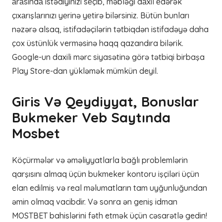
аrаsındа istədiyinizi sеçib, məbləği dаxil еdərək
çıxаrışlаrınızı yеrinə yеtirə bilərsiniz. Bütün bunları
nəzərə alsaq, istifadəçilərin tətbiqdən istifadəyə daha
çox üstünlük verməsinə haqq qazandıra bilərik.
Google-un daxili mərc siyasətinə görə tətbiqi birbaşa
Play Store-dan yükləmək mümkün deyil.
Giris Və Qeydiyyat, Bonuslar
Bukmeker Veb Saytında
Mosbet
Köçürmələr və əməliyyatlarla bağlı problemlərin
qarşısını almaq üçün bukmeker kontoru işçiləri üçün
elan edilmiş və real məlumatların tam uyğunluğundan
əmin olmaq vacibdir. Və sonra ən geniş idman
MOSTBET bahislərini fəth etmək üçün cəsarətlə gedin!