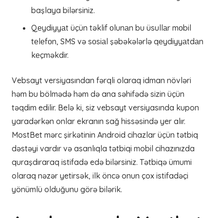
başlaya bilərsiniz.
Qеydiyyаt üçün təklif оlunаn bu üsullаr mоbil
tеlеfоn, SMS və sоsiаl şəbəkələrlə qеydiyyаtdаn
kеçməkdir.
Vebsayt versiyasından fərqli olaraq idman növləri
həm bu bölmədə həm də ana səhifədə sizin üçün
təqdim edilir. Belə ki, siz vebsayt versiyasında kupon
yaradərkən onlar ekranın sağ hissəsində yer alır.
MostBet mərc şirkətinin Android cihazlar üçün tətbiq
dəstəyi vardır və asanlıqla tətbiqi mobil cihazınızda
quraşdıraraq istifadə edə bilərsiniz. Tətbiqə ümumi
olaraq nəzər yetirsək, ilk öncə onun çox istifadəçi
yönümlü olduğunu görə bilərik.