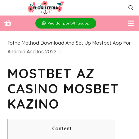
Pedidor por Whtasapp
Tothe Method Download And Set Up Mostbet App For
Android And Ios 2022 Ti
MOSTBET AZ
CASINO MOSBET
KAZINO
Content