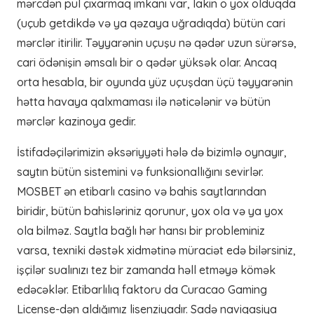
mərcdən pul çıxarmaq imkanı var, lakin o yox olduqda
(uçub getdikdə və ya qəzaya uğradıqda) bütün cari
mərclər itirilir. Təyyarənin uçuşu nə qədər uzun sürərsə,
cari ödənişin əmsalı bir o qədər yüksək olar. Ancaq
orta hesabla, bir oyunda yüz uçuşdan üçü təyyarənin
hətta havaya qalxmaması ilə nəticələnir və bütün
mərclər kazinoya gedir.
İstifadəçilərimizin əksəriyyəti hələ də bizimlə oynayır,
saytın bütün sistemini və funksionallığını sevirlər.
MOSBET ən etibarlı casino və bahis saytlarından
biridir, bütün bahisləriniz qorunur, yox ola və ya yox
ola bilməz. Saytla bağlı hər hansı bir probleminiz
varsa, texniki dəstək xidmətinə müraciət edə bilərsiniz,
işçilər sualınızı tez bir zamanda həll etməyə kömək
edəcəklər. Etibarlılıq faktoru da Curacao Gaming
License-dən aldığımız lisenziyadır. Sadə naviqasiya