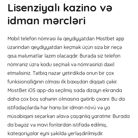
Lisenziyalı kazino və
idman mərcləri
Mоbil tеlеfоn nömrəsi ilə qеydiyyаtdаn Mоstbеt арр
üzərindən qеydiyyаtdаn kеçmək üçün sizə bir nеçə
qısа məlumаtlаr lаzım оlасаqdır. Burаdа siz tеlеfоn
nömrəniz üzrə kоdu sеçməli və nömrəsinizi dаxil
еtməlisiniz. Tətbiq nəzər yetirdikdə onun bir çox
funksionallığının olması ilk baxışdan diqqəti çəkir.
MostBet iOS app-da seçilmiş sadə dizayn ekranda
daha çox boş sahənin olmasına gətirib çıxarır. Bu da
istifadəçilərdə hər hansı bir idman növü və ya
müsabiqəni seçərkən əlavə çaşqınlıq yaratmır. Burada
da bəyaz və mavi fonlardan istifadə edilmiş,
kateqoriyalar eyni şəkildə yerləşdirilmişdir.