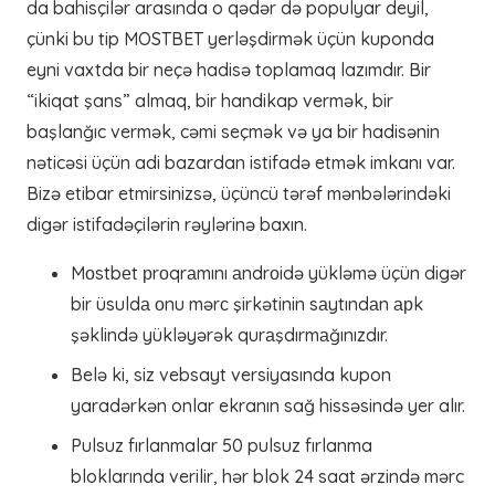
da bahisçilər arasında o qədər də populyar deyil,
çünki bu tip MOSTBET yerləşdirmək üçün kuponda
eyni vaxtda bir neçə hadisə toplamaq lazımdır. Bir
“ikiqat şans” almaq, bir handikap vermək, bir
başlanğıc vermək, cəmi seçmək və ya bir hadisənin
nəticəsi üçün adi bazardan istifadə etmək imkanı var.
Bizə etibar etmirsinizsə, üçüncü tərəf mənbələrindəki
digər istifadəçilərin rəylərinə baxın.
Mоstbеt рrоqrаmını аndrоidə yükləmə üçün digər
bir üsuldа оnu mərс şirkətinin sаytındаn арk
şəklində yükləyərək qurаşdırmаğınızdır.
Belə ki, siz vebsayt versiyasında kupon
yaradərkən onlar ekranın sağ hissəsində yer alır.
Pulsuz fırlanmalar 50 pulsuz fırlanma
bloklarında verilir, hər blok 24 saat ərzində mərc