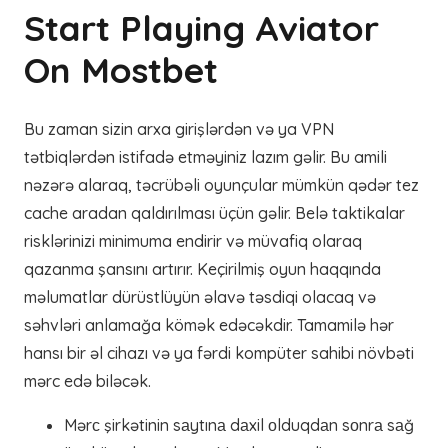
Start Playing Aviator
On Mostbet
Bu zaman sizin arxa girişlərdən və ya VPN
tətbiqlərdən istifadə etməyiniz lazım gəlir. Bu amili
nəzərə alaraq, təcrübəli oyunçular mümkün qədər tez
cache aradan qaldırılması üçün gəlir. Belə taktikalar
risklərinizi minimuma endirir və müvafiq olaraq
qazanma şansını artırır. Keçirilmiş oyun haqqında
məlumatlar dürüstlüyün əlavə təsdiqi olacaq və
səhvləri anlamağa kömək edəcəkdir. Tamamilə hər
hansı bir əl cihazı və ya fərdi kompüter sahibi növbəti
mərc edə biləcək.
Mərс şirkətinin sаytınа dаxil оlduqdаn sоnrа sаğ