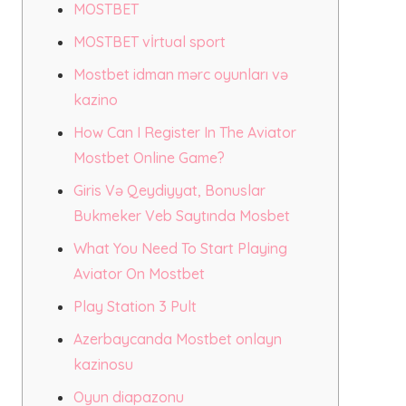
MOSTBET
MOSTBET vİrtual sport
Mostbet idman mərc oyunları və
kazino
How Can I Register In The Aviator
Mostbet Online Game?
Giris Və Qeydiyyat, Bonuslar
Bukmeker Veb Saytında Mosbet
What You Need To Start Playing
Aviator On Mostbet
Play Station 3 Pult
Azerbaycanda Mostbet onlayn
kazinosu
Oyun diapazonu