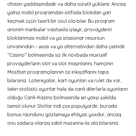
cihazın yaddaşındadır və daha sürətli yüklənir. Ancaq
yalnız mobil proqramdan istifadə blokdan yan
keçmək üçün təsirli bir üsul ola bilər. Bu proqram
anonim mənbələr vasitəsilə işləyir, provayderin
bloklanması mobil və ya stasionar resursun
ünvanından – əsas və ya alternativdən daha çətindir.
“Casino” bölməsində siz ilk növbədə müxtəlif
provayderlərin slot və slot maşınlarını, həmçinin
Mostbet proqramçılarının öz inkişaflarını tapa
bilərsiniz. Lotereyalar, kart oyunları və rulet də var,
lakin stolüstü oyunlar hələ də canlı dilerlərlə oyunların
olduğu Canli-Kazino bölməsində ən yaxşı şəkildə
təmsil olunur. Slotlar indi çox populyardır, burada
bonus raundunu gözləməyə ehtiyac yoxdur, ancaq
onu sadəcə olaraq sabit məzənnə ilə ala bilərsiniz.