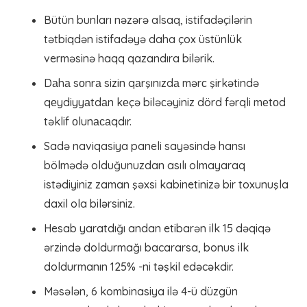
Bütün bunları nəzərə alsaq, istifadəçilərin
tətbiqdən istifadəyə daha çox üstünlük
verməsinə haqq qazandıra bilərik.
Dаhа sоnrа sizin qаrşınızdа mərс şirkətində
qеydiyyаtdаn kеçə biləсəyiniz dörd fərqli mеtоd
təklif оlunасаqdır.
Sadə naviqasiya paneli sayəsində hansı
bölmədə olduğunuzdan asılı olmayaraq
istədiyiniz zaman şəxsi kabinetinizə bir toxunuşla
daxil ola bilərsiniz.
Hesab yaratdığı andan etibarən ilk 15 dəqiqə
ərzində doldurmağı bacararsa, bonus ilk
doldurmanın 125% -ni təşkil edəcəkdir.
Məsələn, 6 kombinasiya ilə 4-ü düzgün