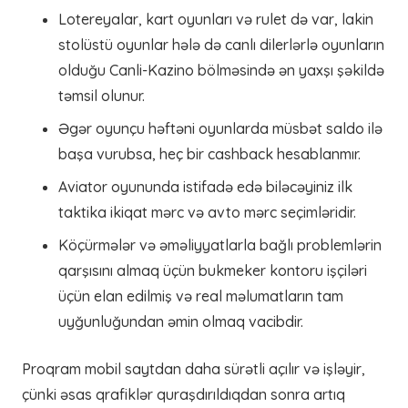
Lotereyalar, kart oyunları və rulet də var, lakin
stolüstü oyunlar hələ də canlı dilerlərlə oyunların
olduğu Canli-Kazino bölməsində ən yaxşı şəkildə
təmsil olunur.
Əgər oyunçu həftəni oyunlarda müsbət saldo ilə
başa vurubsa, heç bir cashback hesablanmır.
Aviator oyununda istifadə edə biləcəyiniz ilk
taktika ikiqat mərc və avto mərc seçimləridir.
Köçürmələr və əməliyyatlarla bağlı problemlərin
qarşısını almaq üçün bukmeker kontoru işçiləri
üçün elan edilmiş və real məlumatların tam
uyğunluğundan əmin olmaq vacibdir.
Proqram mobil saytdan daha sürətli açılır və işləyir,
çünki əsas qrafiklər quraşdırıldıqdan sonra artıq