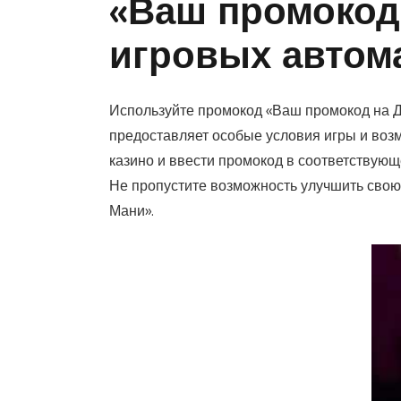
«Ваш промокод 
игровых автом
Используйте промокод «Ваш промокод на Д
предоставляет особые условия игры и воз
казино и ввести промокод в соответствующ
Не пропустите возможность улучшить сво
Мани».