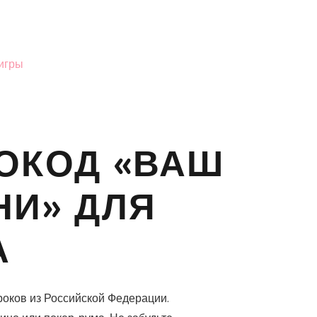
 игры
ОКОД «ВАШ
НИ» ДЛЯ
А
роков из Российской Федерации.