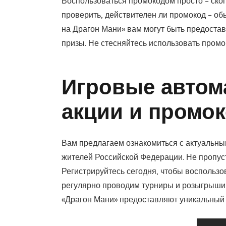
Воспользоваться промокодом просто – скоп
проверить, действителен ли промокод – об
на Драгон Мани» вам могут быть предостав
призы. Не стесняйтесь использовать промо
Игровые автом
акции и промо
Вам предлагаем ознакомиться с актуальны
жителей Российской Федерации. Не пропу
Регистрируйтесь сегодня, чтобы воспользо
регулярно проводим турниры и розыгрыши 
«Драгон Мани» предоставляют уникальный 