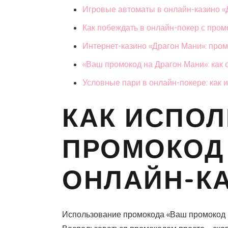
Игровые автоматы в онлайн-казино «
Как побеждать в онлайн-покер с про
Интернет-казино «Драгон Мани»: про
«Ваш промокод на Драгон Мани»: как 
Условные пари в онлайн-покере: как
КАК ИСПО
ПРОМОКОД 
ОНЛАЙН-КА
Использование промокода «Ваш промокод н