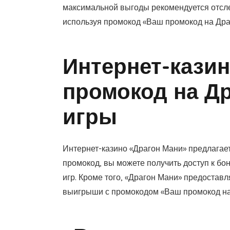
максимальной выгоды рекомендуется отсле
используя промокод «Ваш промокод на Дра
Интернет-казин
промокод на Д
игры
Интернет-казино «Драгон Мани» предлагае
промокод, вы можете получить доступ к б
игр. Кроме того, «Драгон Мани» предостав
выигрыши с промокодом «Ваш промокод на