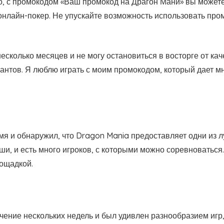
го, с промокодом «Ваш промокод на Драгон Мани» вы может
онлайн-покер. Не упускайте возможность использовать про
сколько месяцев и не могу остановиться в восторге от кач
антов. Я люблю играть с моим промокодом, который дает м
мя и обнаружил, что Dragon Mania предоставляет одни из 
и, и есть много игроков, с которыми можно соревноваться
лощадкой.
чение нескольких недель и был удивлен разнообразием игр,