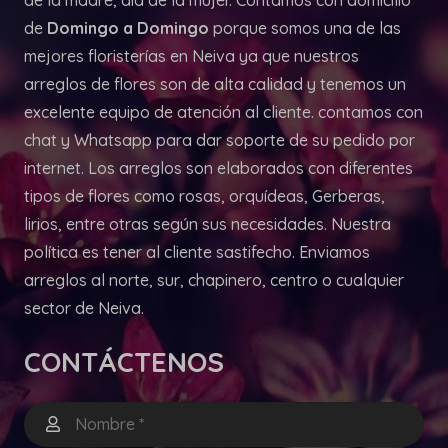
de la madre, día de la mujer. Contamos con domicilio
de
Domingo a Domingo
porque somos una de las
mejores floristerías en Neiva ya que nuestros
arreglos de flores son de alta calidad y tenemos un
excelente equipo de atención al cliente. contamos con
chat y Whatsapp para dar soporte de su pedido por
internet. Los arreglos son elaborados con diferentes
tipos de flores como rosas, orquídeas, Gerberas,
lirios, entre otras según sus necesidades. Nuestra
política es tener al cliente sastifecho. Enviamos
arreglos al norte, sur, chapinero, centro o cualquier
sector de Neiva.
CONTÁCTENOS