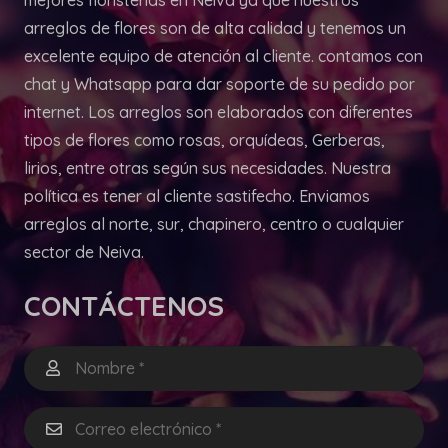
mejores floristerías en Neiva ya que nuestros
arreglos de flores son de alta calidad y tenemos un
excelente equipo de atención al cliente. contamos con
chat y Whatsapp para dar soporte de su pedido por
internet. Los arreglos son elaborados con diferentes
tipos de flores como rosas, orquídeas, Gerberas,
lirios, entre otras según sus necesidades. Nuestra
política es tener al cliente sastifecho. Enviamos
arreglos al norte, sur, chapinero, centro o cualquier
sector de Neiva.
CONTÁCTENOS