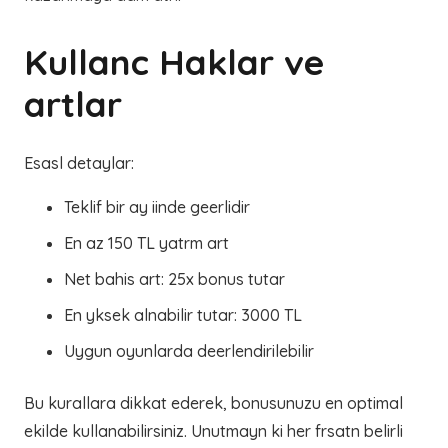
Kullanc Haklar ve
artlar
Esasl detaylar:
Teklif bir ay iinde geerlidir
En az 150 TL yatrm art
Net bahis art: 25x bonus tutar
En yksek alnabilir tutar: 3000 TL
Uygun oyunlarda deerlendirilebilir
Bu kurallara dikkat ederek, bonusunuzu en optimal
ekilde kullanabilirsiniz. Unutmayn ki her frsatn belirli