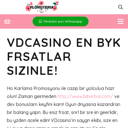
Pedidor por Whtasapp
VDCASINO EN BYK
FRSATLAR
SIZINLE!
Ho Karlama Promosyonu ile cazip bir yolculua hazr
olun! Zaman geirmeden
http://www.biberbar.com/
ve
dev bonuslarn keyfini karn! Oyun dnyasna kazandran
bir balang yapn. Bu esiz frsat, snrl bir sre iin geerlidir,
bu yzden acele edin! VDcasino’in saygn ekibi, size en