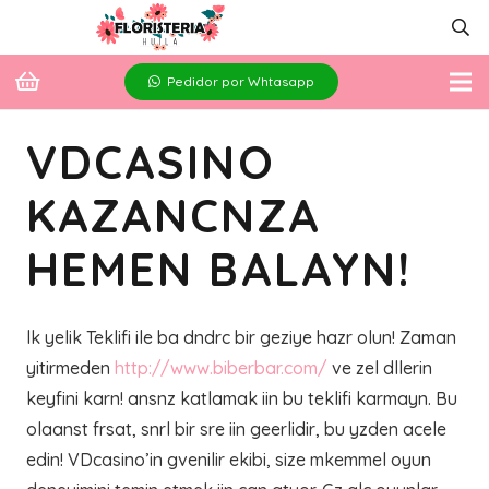
Pedidor por Whtasapp
VDCASINO
KAZANCNZA
HEMEN BALAYN!
lk yelik Teklifi ile ba dndrc bir geziye hazr olun! Zaman
yitirmeden
http://www.biberbar.com/
ve zel dllerin
keyfini karn! ansnz katlamak iin bu teklifi karmayn. Bu
olaanst frsat, snrl bir sre iin geerlidir, bu yzden acele
edin! VDcasino’in gvenilir ekibi, size mkemmel oyun