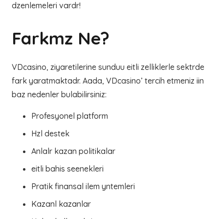
dzenlemeleri vardr!
Farkmz Ne?
VDcasino, ziyaretilerine sunduu eitli zelliklerle sektrde
fark yaratmaktadr. Aada, VDcasino’ tercih etmeniz iin
baz nedenler bulabilirsiniz:
Profesyonel platform
Hzl destek
Anlalr kazan politikalar
eitli bahis seenekleri
Pratik finansal ilem yntemleri
Kazanl kazanlar