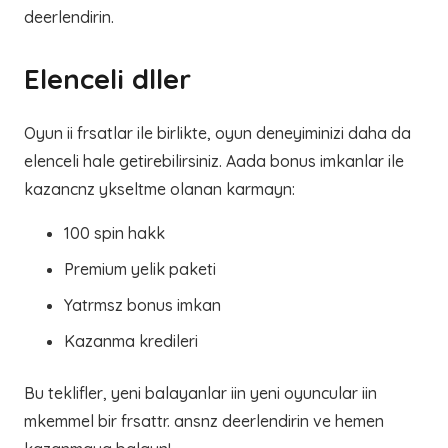
deerlendirin.
Elenceli dller
Oyun ii frsatlar ile birlikte, oyun deneyiminizi daha da
elenceli hale getirebilirsiniz. Aada bonus imkanlar ile
kazancnz ykseltme olanan karmayn:
100 spin hakk
Premium yelik paketi
Yatrmsz bonus imkan
Kazanma kredileri
Bu teklifler, yeni balayanlar iin yeni oyuncular iin
mkemmel bir frsattr. ansnz deerlendirin ve hemen