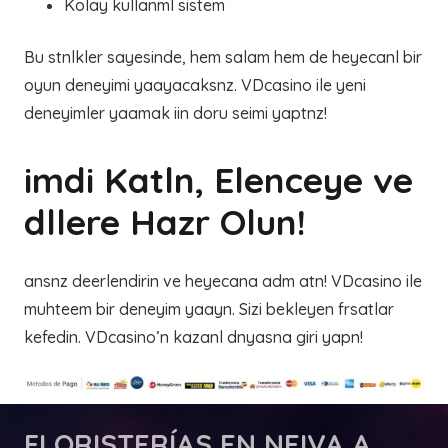
Kolay kullanml sistem
Bu stnlkler sayesinde, hem salam hem de heyecanl bir
oyun deneyimi yaayacaksnz. VDcasino ile yeni
deneyimler yaamak iin doru seimi yaptnz!
imdi Katln, Elenceye ve
dllere Hazr Olun!
ansnz deerlendirin ve heyecana adm atn! VDcasino ile
muhteem bir deneyim yaayn. Sizi bekleyen frsatlar
kefedin. VDcasino’n kazanl dnyasna giri yapn!
FLORISTERÍAS
EN NEIVA A