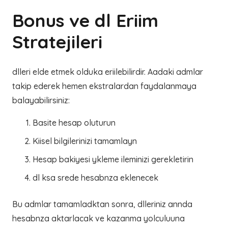
Bonus ve dl Eriim
Stratejileri
dlleri elde etmek olduka eriilebilirdir. Aadaki admlar
takip ederek hemen ekstralardan faydalanmaya
balayabilirsiniz:
Basite hesap oluturun
Kiisel bilgilerinizi tamamlayn
Hesap bakiyesi ykleme ileminizi gerekletirin
dl ksa srede hesabnza eklenecek
Bu admlar tamamladktan sonra, dlleriniz annda
hesabnza aktarlacak ve kazanma yolculuuna