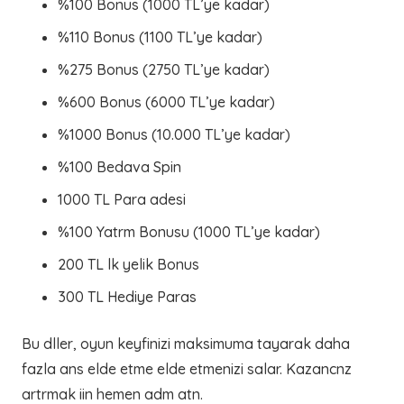
%100 Bonus (1000 TL’ye kadar)
%110 Bonus (1100 TL’ye kadar)
%275 Bonus (2750 TL’ye kadar)
%600 Bonus (6000 TL’ye kadar)
%1000 Bonus (10.000 TL’ye kadar)
%100 Bedava Spin
1000 TL Para adesi
%100 Yatrm Bonusu (1000 TL’ye kadar)
200 TL lk yelik Bonus
300 TL Hediye Paras
Bu dller, oyun keyfinizi maksimuma tayarak daha
fazla ans elde etme elde etmenizi salar. Kazancnz
artrmak iin hemen adm atn.