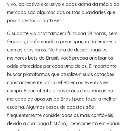
vivo, aplicativo exclusivo e odds acima da média do
mercado são algumas das outras qualidades que
posso destacar da 1xBet.
O suporte via chat também funciona 24 horas, sem
feriados, confirmando a preocupação da empresa
com os brasileiros. Na hora de decidir quais as
melhores bets do Brasil, você precisa analisar os
odds oferecidos por cada uma delas. É importante
buscar plataformas que atualizem suas cotações
constantemente, para refletirem os eventos em
campo. Fique atento a inovações e mudanças no
mercado de apostas do Brasil para fazer a melhor
escolha. Algumas casas de apostas são
frequentemente consideradas as mais confiáveis,
devido à sua longa história, licenciamento em várias