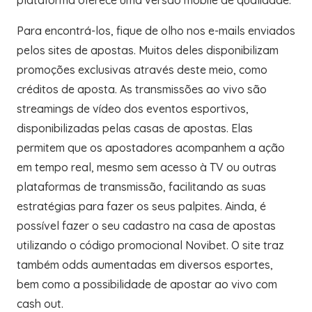
Para encontrá-los, fique de olho nos e-mails enviados
pelos sites de apostas. Muitos deles disponibilizam
promoções exclusivas através deste meio, como
créditos de aposta. As transmissões ao vivo são
streamings de vídeo dos eventos esportivos,
disponibilizadas pelas casas de apostas. Elas
permitem que os apostadores acompanhem a ação
em tempo real, mesmo sem acesso à TV ou outras
plataformas de transmissão, facilitando as suas
estratégias para fazer os seus palpites. Ainda, é
possível fazer o seu cadastro na casa de apostas
utilizando o código promocional Novibet. O site traz
também odds aumentadas em diversos esportes,
bem como a possibilidade de apostar ao vivo com
cash out.