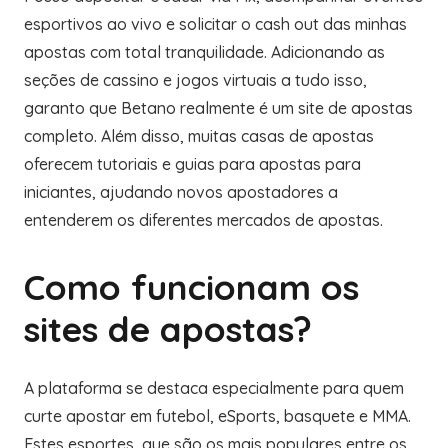
esportivos ao vivo e solicitar o cash out das minhas
apostas com total tranquilidade. Adicionando as
seções de cassino e jogos virtuais a tudo isso,
garanto que Betano realmente é um site de apostas
completo. Além disso, muitas casas de apostas
oferecem tutoriais e guias para apostas para
iniciantes, ajudando novos apostadores a
entenderem os diferentes mercados de apostas.
Como funcionam os
sites de apostas?
A plataforma se destaca especialmente para quem
curte apostar em futebol, eSports, basquete e MMA.
Estes esportes, que são os mais populares entre os