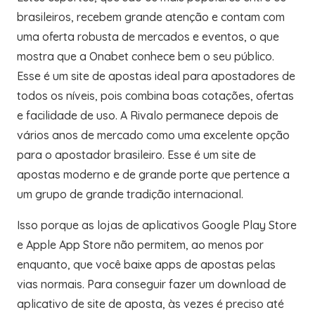
brasileiros, recebem grande atenção e contam com
uma oferta robusta de mercados e eventos, o que
mostra que a Onabet conhece bem o seu público.
Esse é um site de apostas ideal para apostadores de
todos os níveis, pois combina boas cotações, ofertas
e facilidade de uso. A Rivalo permanece depois de
vários anos de mercado como uma excelente opção
para o apostador brasileiro. Esse é um site de
apostas moderno e de grande porte que pertence a
um grupo de grande tradição internacional.
Isso porque as lojas de aplicativos Google Play Store
e Apple App Store não permitem, ao menos por
enquanto, que você baixe apps de apostas pelas
vias normais. Para conseguir fazer um download de
aplicativo de site de aposta, às vezes é preciso até