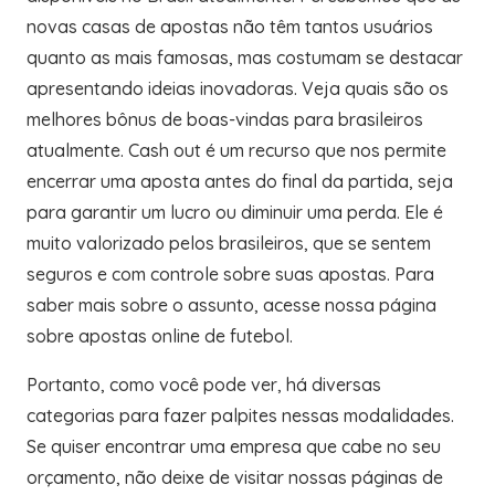
novas casas de apostas não têm tantos usuários
quanto as mais famosas, mas costumam se destacar
apresentando ideias inovadoras. Veja quais são os
melhores bônus de boas-vindas para brasileiros
atualmente. Cash out é um recurso que nos permite
encerrar uma aposta antes do final da partida, seja
para garantir um lucro ou diminuir uma perda. Ele é
muito valorizado pelos brasileiros, que se sentem
seguros e com controle sobre suas apostas. Para
saber mais sobre o assunto, acesse nossa página
sobre apostas online de futebol.
Portanto, como você pode ver, há diversas
categorias para fazer palpites nessas modalidades.
Se quiser encontrar uma empresa que cabe no seu
orçamento, não deixe de visitar nossas páginas de