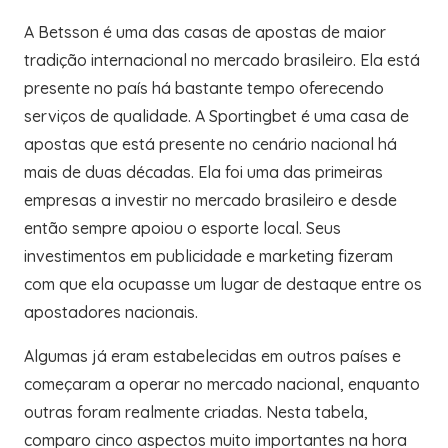
A Betsson é uma das casas de apostas de maior
tradição internacional no mercado brasileiro. Ela está
presente no país há bastante tempo oferecendo
serviços de qualidade. A Sportingbet é uma casa de
apostas que está presente no cenário nacional há
mais de duas décadas. Ela foi uma das primeiras
empresas a investir no mercado brasileiro e desde
então sempre apoiou o esporte local. Seus
investimentos em publicidade e marketing fizeram
com que ela ocupasse um lugar de destaque entre os
apostadores nacionais.
Algumas já eram estabelecidas em outros países e
começaram a operar no mercado nacional, enquanto
outras foram realmente criadas. Nesta tabela,
comparo cinco aspectos muito importantes na hora