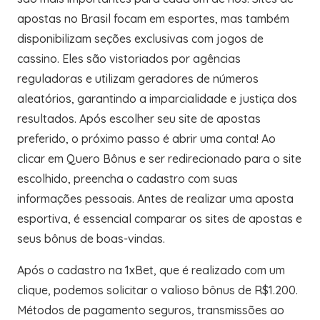
apostas no Brasil focam em esportes, mas também
disponibilizam seções exclusivas com jogos de
cassino. Eles são vistoriados por agências
reguladoras e utilizam geradores de números
aleatórios, garantindo a imparcialidade e justiça dos
resultados. Após escolher seu site de apostas
preferido, o próximo passo é abrir uma conta! Ao
clicar em Quero Bônus e ser redirecionado para o site
escolhido, preencha o cadastro com suas
informações pessoais. Antes de realizar uma aposta
esportiva, é essencial comparar os sites de apostas e
seus bônus de boas-vindas.
Após o cadastro na 1xBet, que é realizado com um
clique, podemos solicitar o valioso bônus de R$1.200.
Métodos de pagamento seguros, transmissões ao