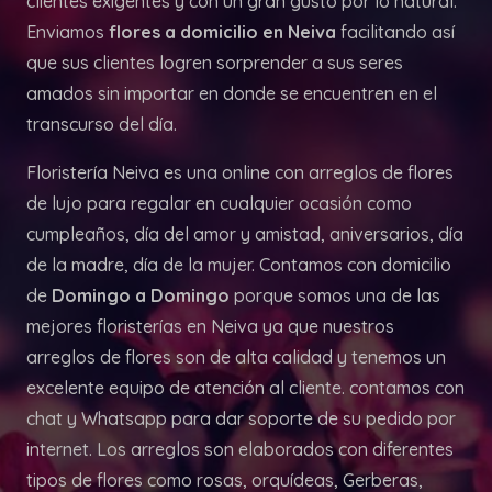
clientes exigentes y con un gran gusto por lo natural.
Enviamos
flores a domicilio en Neiva
facilitando así
que sus clientes logren sorprender a sus seres
amados sin importar en donde se encuentren en el
transcurso del día.
Floristería Neiva es una online con arreglos de flores
de lujo para regalar en cualquier ocasión como
cumpleaños, día del amor y amistad, aniversarios, día
de la madre, día de la mujer. Contamos con domicilio
de
Domingo a Domingo
porque somos una de las
mejores floristerías en Neiva ya que nuestros
arreglos de flores son de alta calidad y tenemos un
excelente equipo de atención al cliente. contamos con
chat y Whatsapp para dar soporte de su pedido por
internet. Los arreglos son elaborados con diferentes
tipos de flores como rosas, orquídeas, Gerberas,