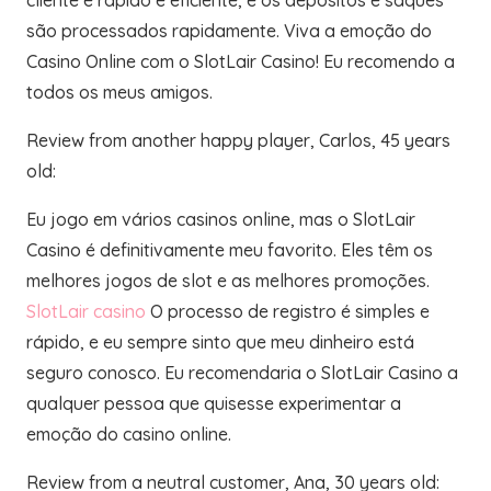
são processados rapidamente. Viva a emoção do
Casino Online com o SlotLair Casino! Eu recomendo a
todos os meus amigos.
Review from another happy player, Carlos, 45 years
old:
Eu jogo em vários casinos online, mas o SlotLair
Casino é definitivamente meu favorito. Eles têm os
melhores jogos de slot e as melhores promoções.
SlotLair casino
O processo de registro é simples e
rápido, e eu sempre sinto que meu dinheiro está
seguro conosco. Eu recomendaria o SlotLair Casino a
qualquer pessoa que quisesse experimentar a
emoção do casino online.
Review from a neutral customer, Ana, 30 years old: