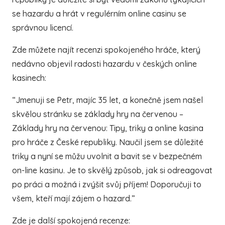
se hazardu a hrát v regulérním online casinu se
správnou licencí.
Zde můžete najít recenzi spokojeného hráče, který
nedávno objevil radosti hazardu v českých online
kasinech:
“Jmenuji se Petr, majíc 35 let, a konečně jsem našel
skvělou stránku se základy hry na červenou –
Základy hry na červenou: Tipy, triky a online kasina
pro hráče z České republiky. Naučil jsem se důležité
triky a nyní se můžu uvolnit a bavit se v bezpečném
on-line kasinu. Je to skvělý způsob, jak si odreagovat
po práci a možná i zvýšit svůj příjem! Doporučuji to
všem, kteří mají zájem o hazard.”
Zde je další spokojená recenze: