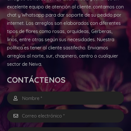
excelente equipo de atención al cliente. contamos con
chat y Whatsapp para dar soporte de su pedido por
internet. Los arreglos son elaborados con diferentes
tipos de flores como rosas, orquídeas, Gerberas,
lirios, entre otras según sus necesidades. Nuestra
política es tener al cliente sastifecho. Enviamos
arreglos al norte, sur, chapinero, centro o cualquier
sector de Neiva.
CONTÁCTENOS