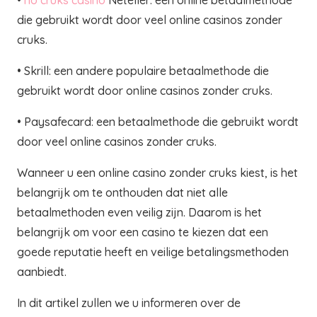
•
no cruks casino
Neteller: een online betaalmethode
die gebruikt wordt door veel online casinos zonder
cruks.
• Skrill: een andere populaire betaalmethode die
gebruikt wordt door online casinos zonder cruks.
• Paysafecard: een betaalmethode die gebruikt wordt
door veel online casinos zonder cruks.
Wanneer u een online casino zonder cruks kiest, is het
belangrijk om te onthouden dat niet alle
betaalmethoden even veilig zijn. Daarom is het
belangrijk om voor een casino te kiezen dat een
goede reputatie heeft en veilige betalingsmethoden
aanbiedt.
In dit artikel zullen we u informeren over de