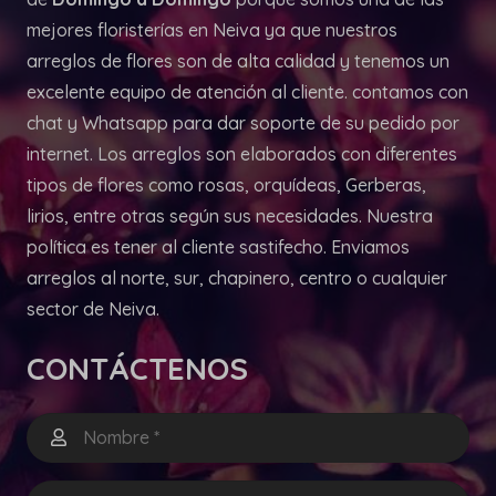
mejores floristerías en Neiva ya que nuestros
arreglos de flores son de alta calidad y tenemos un
excelente equipo de atención al cliente. contamos con
chat y Whatsapp para dar soporte de su pedido por
internet. Los arreglos son elaborados con diferentes
tipos de flores como rosas, orquídeas, Gerberas,
lirios, entre otras según sus necesidades. Nuestra
política es tener al cliente sastifecho. Enviamos
arreglos al norte, sur, chapinero, centro o cualquier
sector de Neiva.
CONTÁCTENOS