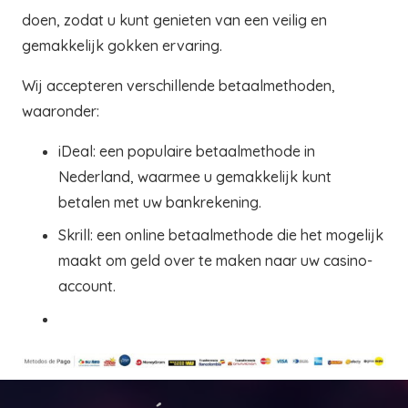
doen, zodat u kunt genieten van een veilig en
gemakkelijk gokken ervaring.
Wij accepteren verschillende betaalmethoden,
waaronder:
iDeal: een populaire betaalmethode in
Nederland, waarmee u gemakkelijk kunt
betalen met uw bankrekening.
Skrill: een online betaalmethode die het mogelijk
maakt om geld over te maken naar uw casino-
account.