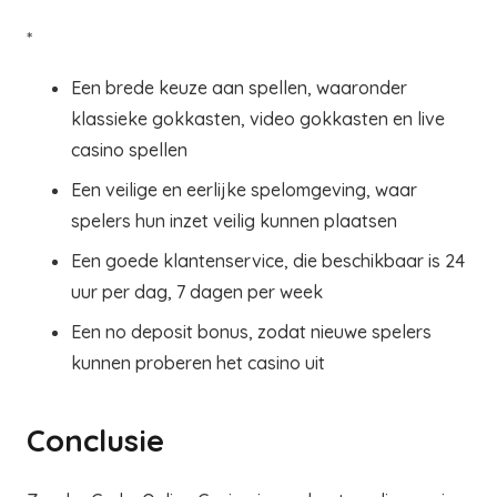
*
Een brede keuze aan spellen, waaronder
klassieke gokkasten, video gokkasten en live
casino spellen
Een veilige en eerlijke spelomgeving, waar
spelers hun inzet veilig kunnen plaatsen
Een goede klantenservice, die beschikbaar is 24
uur per dag, 7 dagen per week
Een no deposit bonus, zodat nieuwe spelers
kunnen proberen het casino uit
Conclusie