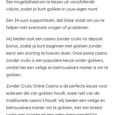
Een mogelijkheid om te kiezen uit verschillende
valuta, zodat je kunt gokken in jouw eigen munt
Een 24-uurs supportteam, dat klaar staat om jou te
helpen met eventuele vragen of problemen
Wij bieden ook een casino zonder cruks no deposit
bonus, zodat je kunt beginnen met gokken zonder
eerst een storting te hoeven doen. Onze beste casino
zonder cruks is een populaire keuze onder gokkers,
omdat het een veilige en betrouwbare manier is om te
gokken.
Zonder Cruks Online Casino is de perfecte keuze voor
iedereen die van gokken houdt, maar niet van de
traditionele casino’s houdt. Wij bieden een veilige en
betrouwbare manier om te gokken, met een breed
scala aan gokken en een gebruikersvriendelijke