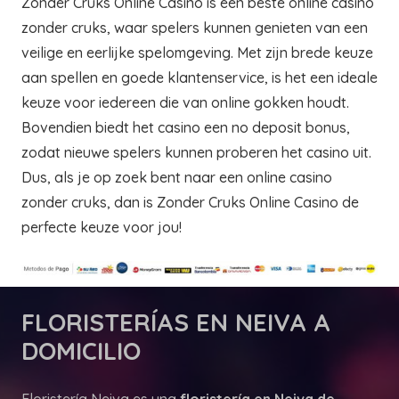
Zonder Cruks Online Casino is een beste online casino
zonder cruks, waar spelers kunnen genieten van een
veilige en eerlijke spelomgeving. Met zijn brede keuze
aan spellen en goede klantenservice, is het een ideale
keuze voor iedereen die van online gokken houdt.
Bovendien biedt het casino een no deposit bonus,
zodat nieuwe spelers kunnen proberen het casino uit.
Dus, als je op zoek bent naar een online casino
zonder cruks, dan is Zonder Cruks Online Casino de
perfecte keuze voor jou!
FLORISTERÍAS
EN NEIVA A
DOMICILIO