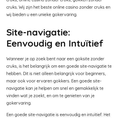
cruks. Wij zijn het beste online casino zonder cruks en
wij bieden u een unieke gokervaring.
Site-navigatie:
Eenvoudig en Intuïtief
Wanneer je op zoek bent naar een goksite zonder
cruks, is het belangrijk om een goede site-navigatie te
hebben. Dit is niet alleen belangrijk voor beginners,
maar ook voor ervaren gokkers. Een goede site-
navigatie kan je helpen om snel en gemakkelijk te
vinden wat je zoekt, en om te genieten van je
gokervaring.
Een goede site-navigatie is eenvoudig en intuïtief. Het