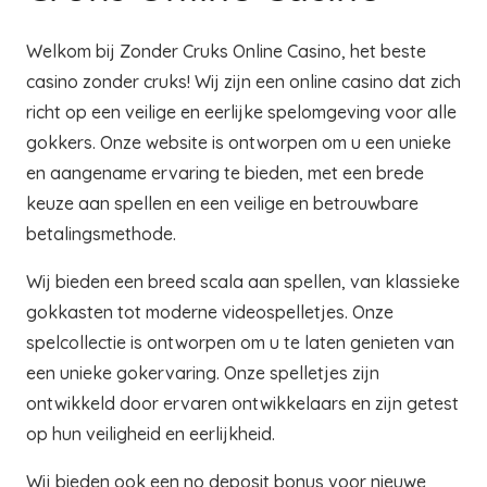
Welkom bij Zonder Cruks Online Casino, het beste
casino zonder cruks! Wij zijn een online casino dat zich
richt op een veilige en eerlijke spelomgeving voor alle
gokkers. Onze website is ontworpen om u een unieke
en aangename ervaring te bieden, met een brede
keuze aan spellen en een veilige en betrouwbare
betalingsmethode.
Wij bieden een breed scala aan spellen, van klassieke
gokkasten tot moderne videospelletjes. Onze
spelcollectie is ontworpen om u te laten genieten van
een unieke gokervaring. Onze spelletjes zijn
ontwikkeld door ervaren ontwikkelaars en zijn getest
op hun veiligheid en eerlijkheid.
Wij bieden ook een no deposit bonus voor nieuwe